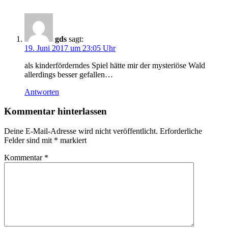
gds
sagt:
19. Juni 2017 um 23:05 Uhr
als kinderförderndes Spiel hätte mir der mysteriöse Wald
allerdings besser gefallen…
Antworten
Kommentar hinterlassen
Deine E-Mail-Adresse wird nicht veröffentlicht.
Erforderliche
Felder sind mit
*
markiert
Kommentar
*