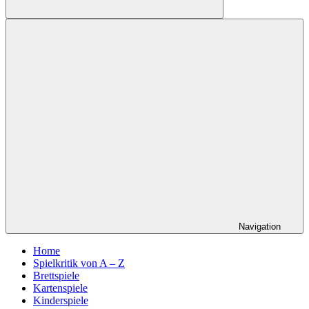
Suchen
Navigation
Home
Spielkritik von A – Z
Brettspiele
Kartenspiele
Kinderspiele