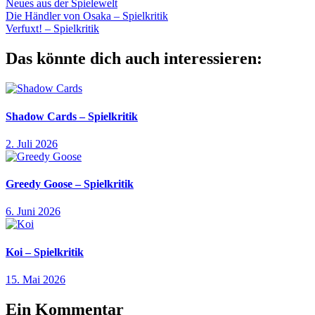
Neues aus der Spielewelt
Beitragsnavigation
Vorheriger
2017
Die Händler von Osaka – Spielkritik
AMIGO
Brian
Beitrag:
Nächster
Gomez
Verfuxt! – Spielkritik
Fische
ICECOOL
Kinderspiel
Beitrag:
des
Jahres
Pinguine
Schnippspiel
Das könnte dich auch interessieren:
Shadow Cards – Spielkritik
2. Juli 2026
Greedy Goose – Spielkritik
6. Juni 2026
Koi – Spielkritik
15. Mai 2026
Ein Kommentar