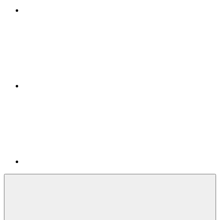
RSS-
Feed
Bluesky