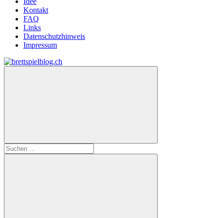
Idee
Kontakt
FAQ
Links
Datenschutzhinweis
Impressum
Zum
Inhalt
brettspielblog.ch
Hier
springen
erfährst
du
spielend
mehr!
Suchen
nach: