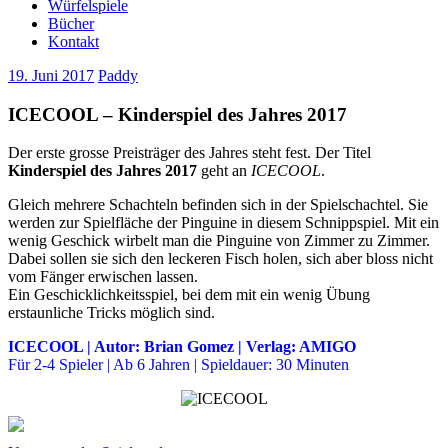
Würfelspiele
Bücher
Kontakt
19. Juni 2017
Paddy
ICECOOL – Kinderspiel des Jahres 2017
Der erste grosse Preisträger des Jahres steht fest. Der Titel
Kinderspiel des Jahres 2017
geht an
ICECOOL
.
Gleich mehrere Schachteln befinden sich in der Spielschachtel. Sie
werden zur Spielfläche der Pinguine in diesem Schnippspiel. Mit ein
wenig Geschick wirbelt man die Pinguine von Zimmer zu Zimmer.
Dabei sollen sie sich den leckeren Fisch holen, sich aber bloss nicht
vom Fänger erwischen lassen.
Ein Geschicklichkeitsspiel, bei dem mit ein wenig Übung
erstaunliche Tricks möglich sind.
ICECOOL | Autor: Brian Gomez | Verlag: AMIGO
Für 2-4 Spieler | Ab 6 Jahren | Spieldauer: 30 Minuten