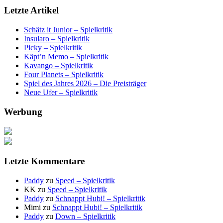
Letzte Artikel
Schätz it Junior – Spielkritik
Insularo – Spielkritik
Picky – Spielkritik
Käpt’n Memo – Spielkritik
Kavango – Spielkritik
Four Planets – Spielkritik
Spiel des Jahres 2026 – Die Preisträger
Neue Ufer – Spielkritik
Werbung
Letzte Kommentare
Paddy
zu
Speed – Spielkritik
KK
zu
Speed – Spielkritik
Paddy
zu
Schnappt Hubi! – Spielkritik
Mimi
zu
Schnappt Hubi! – Spielkritik
Paddy
zu
Down – Spielkritik