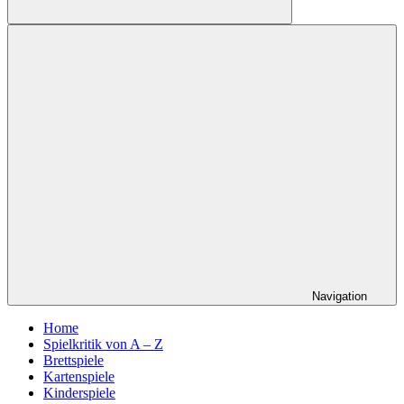
Suchen
Navigation
Home
Spielkritik von A – Z
Brettspiele
Kartenspiele
Kinderspiele