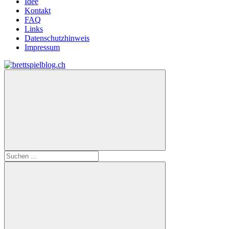
Idee
Kontakt
FAQ
Links
Datenschutzhinweis
Impressum
Zum
Inhalt
brettspielblog.ch
Hier
springen
erfährst
du
spielend
mehr!
Suchen
nach: