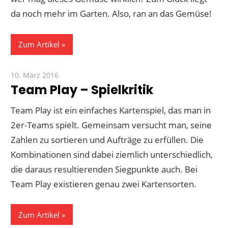
da noch mehr im Garten. Also, ran an das Gemüse!
Zum Artikel
10. März 2016
Paddy
Team Play – Spielkritik
Team Play ist ein einfaches Kartenspiel, das man in
2er-Teams spielt. Gemeinsam versucht man, seine
Zahlen zu sortieren und Aufträge zu erfüllen. Die
Kombinationen sind dabei ziemlich unterschiedlich,
die daraus resultierenden Siegpunkte auch. Bei
Team Play existieren genau zwei Kartensorten.
Zum Artikel