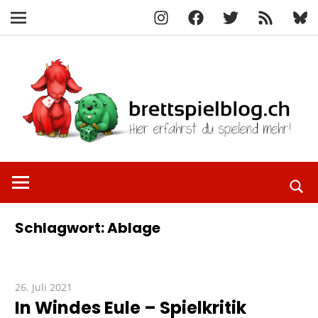
Instagram
Facebook
X
RSS-
Blue
Navigation
Feed
Zum
Inhalt
springen
Hier
brettspielbl
erfährst
du
spielend
Schlagwort:
Ablage
mehr!
26. Juli 2021
Paddy
In Windes Eule – Spielkritik