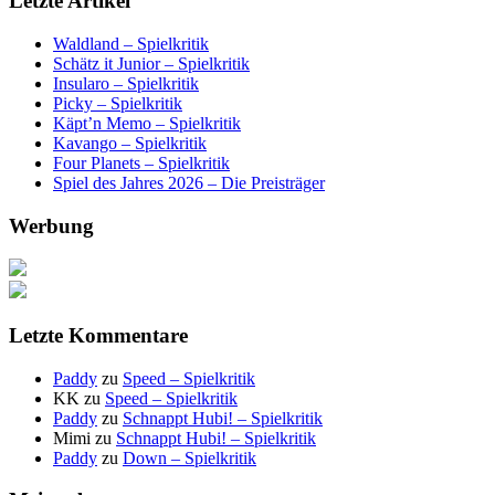
Letzte Artikel
Waldland – Spielkritik
Schätz it Junior – Spielkritik
Insularo – Spielkritik
Picky – Spielkritik
Käpt’n Memo – Spielkritik
Kavango – Spielkritik
Four Planets – Spielkritik
Spiel des Jahres 2026 – Die Preisträger
Werbung
Letzte Kommentare
Paddy
zu
Speed – Spielkritik
KK
zu
Speed – Spielkritik
Paddy
zu
Schnappt Hubi! – Spielkritik
Mimi
zu
Schnappt Hubi! – Spielkritik
Paddy
zu
Down – Spielkritik