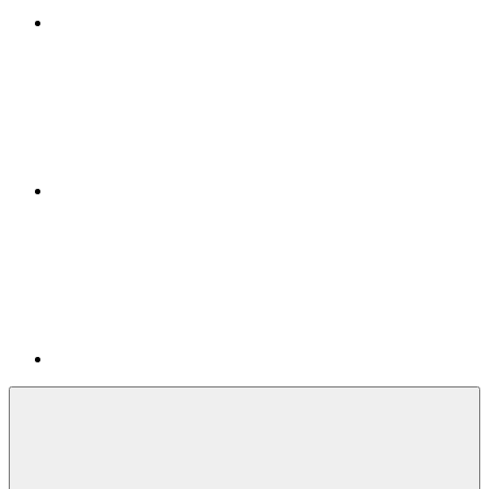
RSS-
Feed
Bluesky