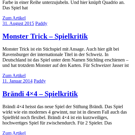
Farbe in einer Reihe unterzujubeln. Und hier knüpft Quadrio an.
Das Spiel hat
Zum Artikel
31. August 2015
Paddy
Monster Trick – Spielkritik
Monster Trick ist ein Stichspiel mit Ansage. Auch hier gilt bei
Ravensburger der internationale Titel in der Schweiz. In
Deutschland ist das Spiel unter dem Namen Stichling erschienen –
und hat trotzdem Monster auf den Karten. Für Schweizer Jasser ist
Zum Artikel
11. Januar 2014
Paddy
Brändi 4×4 – Spielkritik
Brändi 4×4 heisst das neue Spiel der Stiftung Brändi. Das Spiel
wirkt wie ein modernes 4 gewinnt, nur ist in diesem Fall auch das
Spielfeld noch flexibel. Brändi 4×4 ist ein kurzweiliges,
hochwertiges Spiel für zwischendurch. Für 2 Spieler. Das
Zum Artikel