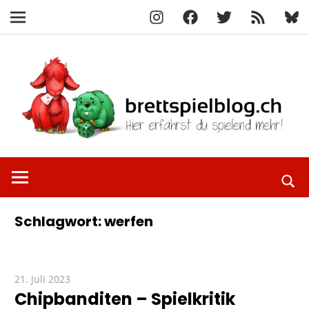
Instagram
Facebook
X
RSS-
Blue
Navigation
Feed
Zum
Inhalt
springen
Hier
brettspielbl
erfährst
du
spielend
Schlagwort:
werfen
mehr!
21. Juli 2023
Paddy
Chipbanditen – Spielkritik