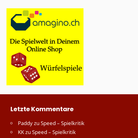
Letzte Kommentare
Paddy
zu
Speed – Spielkritik
KK
zu
Speed – Spielkritik