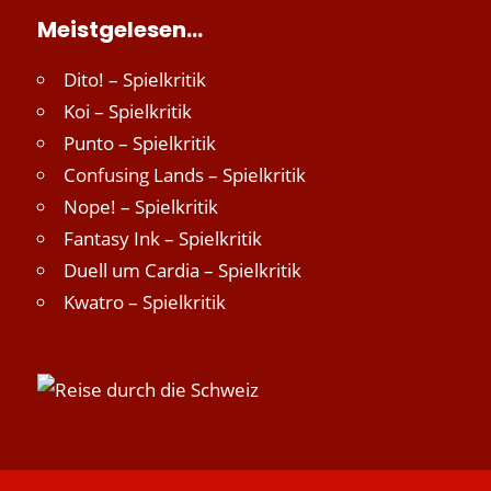
Meistgelesen…
Dito! – Spielkritik
Koi – Spielkritik
Punto – Spielkritik
Confusing Lands – Spielkritik
Nope! – Spielkritik
Fantasy Ink – Spielkritik
Duell um Cardia – Spielkritik
Kwatro – Spielkritik