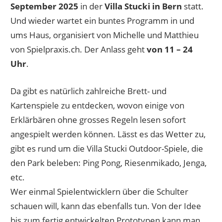
September 2025
in der
Villa Stucki in Bern
statt.
Und wieder wartet ein buntes Programm in und
ums Haus, organisiert von Michelle und Matthieu
von Spielpraxis.ch. Der Anlass geht
von 11 – 24
Uhr
.
Da gibt es natürlich zahlreiche Brett- und
Kartenspiele zu entdecken, wovon einige von
Erklärbären ohne grosses Regeln lesen sofort
angespielt werden können. Lässt es das Wetter zu,
gibt es rund um die Villa Stucki Outdoor-Spiele, die
den Park beleben: Ping Pong, Riesenmikado, Jenga,
etc.
Wer einmal Spielentwicklern über die Schulter
schauen will, kann das ebenfalls tun. Von der Idee
bis zum fertig entwickelten Prototypen kann man