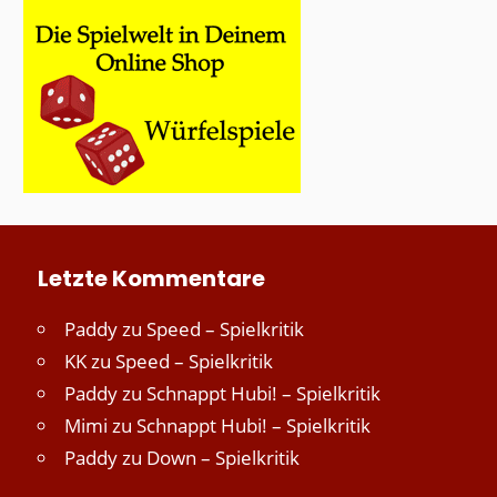
Letzte Kommentare
Paddy
zu
Speed – Spielkritik
KK
zu
Speed – Spielkritik
Paddy
zu
Schnappt Hubi! – Spielkritik
Mimi
zu
Schnappt Hubi! – Spielkritik
Paddy
zu
Down – Spielkritik