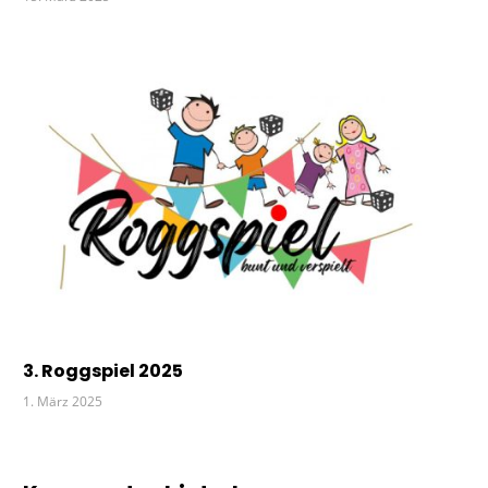
3. Roggspiel 2025
1. März 2025