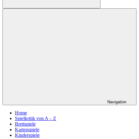
Suchen
Navigation
Home
Spielkritik von A – Z
Brettspiele
Kartenspiele
Kinderspiele