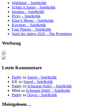
Waldland – Spielkritik
Schätz it Junior – Spielkritik
Insularo – Spielkritik
Picky – Spielkritik
Käpt’n Memo – Spielkritik
Kavango – Spielkritik
Four Planets – Spielkritik
Spiel des Jahres 2026 – Die Preisträger
Werbung
Letzte Kommentare
Paddy
zu
Speed – Spielkritik
KK
zu
Speed – Spielkritik
Paddy
zu
Schnappt Hubi! – Spielkritik
Mimi
zu
Schnappt Hubi! – Spielkritik
Paddy
zu
Down – Spielkritik
Meistgelesen…