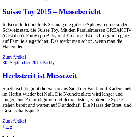
Suisse Toy 2015 – Messebericht
In Bern findet noch bis Sonntag die grösste Spielwarenmesse der
Schweiz statt, die Suisse Toy. Mit den Parallelmessen CREAKTIV
(Gestalten), FamExpo Baby und E-Games ist das Programm ganz
auf Familie ausgerichtet. Das merkt man schon, wenn man die
Hallen der
Zum Artikel
30. September 2015
Paddy
Herbstzeit ist Messezeit
Spielerisch beginnt die Saison aus Sicht der Brett- und Kartenspieler
im Herbst wieder bei Null. Die Neuheitenliste wird länger und
länger, eine Ankündigung folgt der nächsten, zahlreiche Spiele
stehen bereit und warten auf Kundschaft. Die Masse der Brett- und
Gesellschaftsspiele
Zum Artikel
Seitennummerierung
Nächste
1
2
»
Beiträge
der