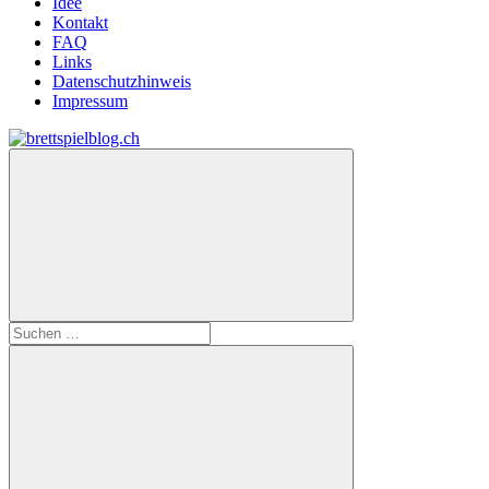
Idee
Kontakt
FAQ
Links
Datenschutzhinweis
Impressum
Zum
Inhalt
brettspielblog.ch
Hier
springen
erfährst
du
spielend
mehr!
Suchen
nach: