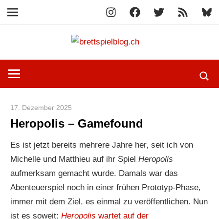
Instagram
Facebook
X
RSS-
Blue
Navigation
Feed
Zum
brettspi
Inhalt
Hier
springen
erfährst
du
spielend
17. Dezember 2025
Paddy
mehr!
Heropolis – Gamefound
Es ist jetzt bereits mehrere Jahre her, seit ich von
Michelle und Matthieu auf ihr Spiel
Heropolis
aufmerksam gemacht wurde. Damals war das
Abenteuerspiel noch in einer frühen Prototyp-Phase,
immer mit dem Ziel, es einmal zu veröffentlichen. Nun
ist es soweit:
Heropolis
wartet auf der