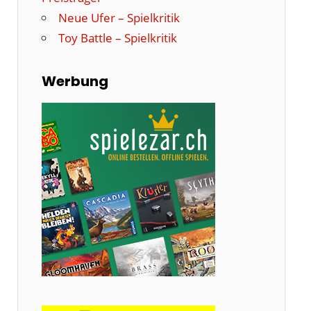
Neue Ufer – Spielkritik
Toy Battle – Spielkritik
Werbung