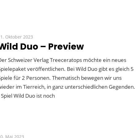
31. Oktober 2023
Paddy
Wild Duo – Preview
Der Schweizer Verlag Treeceratops möchte ein neues
Spielepaket veröffentlichen. Bei Wild Duo gibt es gleich 5
Spiele für 2 Personen. Thematisch bewegen wir uns
wieder im Tierreich, in ganz unterschiedlichen Gegenden.
 Spiel Wild Duo ist noch
20. Mai 2023
Paddy