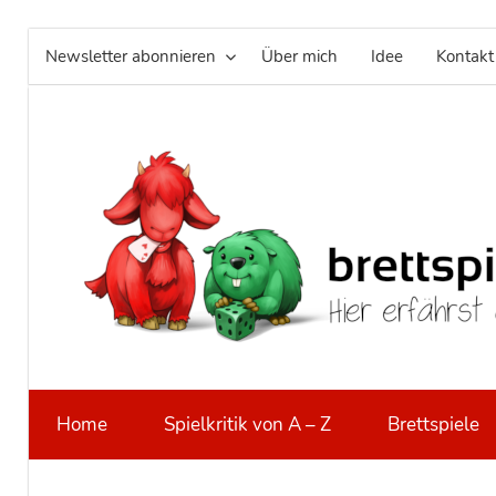
Newsletter abonnieren
Über mich
Idee
Kontakt
Zum
Inhalt
springen
Hier
erfährst
Home
Spielkritik von A – Z
Brettspiele
du
spielend
mehr!