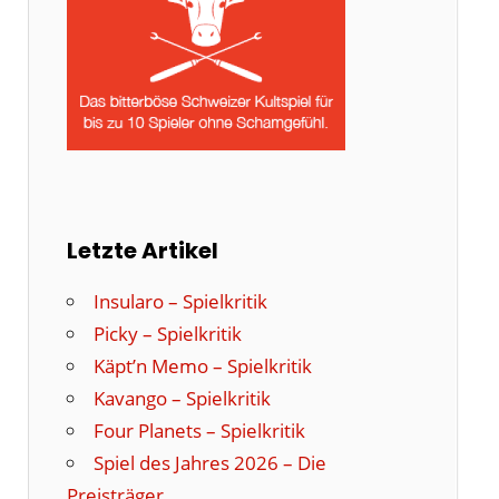
Letzte Artikel
Insularo – Spielkritik
Picky – Spielkritik
Käpt’n Memo – Spielkritik
Kavango – Spielkritik
Four Planets – Spielkritik
Spiel des Jahres 2026 – Die
Preisträger