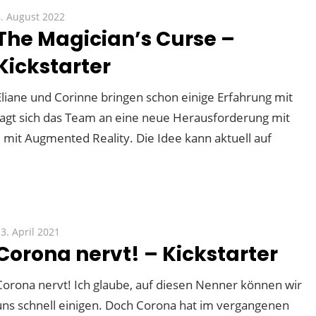
6. August 2022
Paddy
The Magician’s Curse –
Kickstarter
Eliane und Corinne bringen schon einige Erfahrung mit
agt sich das Team an eine neue Herausforderung mit
mit Augmented Reality. Die Idee kann aktuell auf
3. April 2021
Paddy
Corona nervt! – Kickstarter
Corona nervt! Ich glaube, auf diesen Nenner können wir
uns schnell einigen. Doch Corona hat im vergangenen