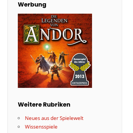
Werbung
Weitere Rubriken
Neues aus der Spielewelt
Wissensspiele