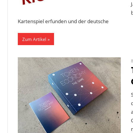
Kartenspiel erfunden und der deutsche
Zum Artikel