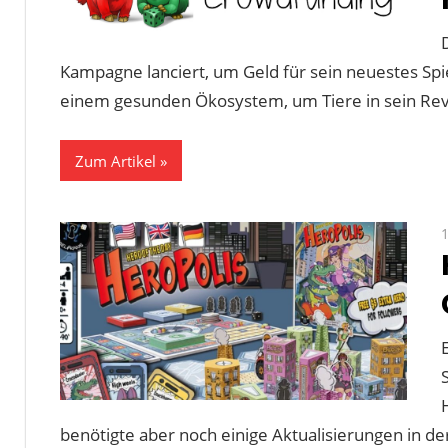
Kampagne lanciert, um Geld für sein neuestes Spi
einem gesunden Ökosystem, um Tiere in sein Revi
Zum Artikel
benötigte aber noch einige Aktualisierungen in der