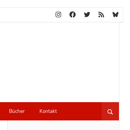
Instagram
Facebook
X
RSS-
Bluesky
Feed
lblog.ch
Bücher
Kontakt