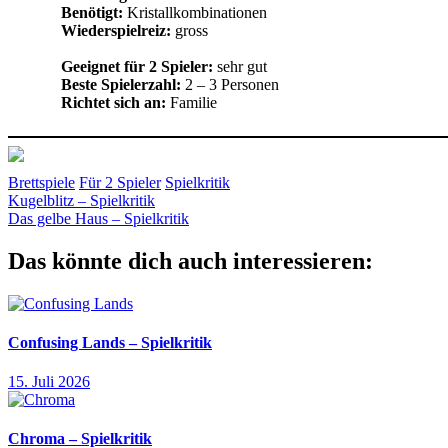
Benötigt:
Kristallkombinationen
Wiederspielreiz:
gross
Geeignet für 2 Spieler:
sehr gut
Beste Spielerzahl:
2 – 3 Personen
Richtet sich an:
Familie
Brettspiele
Für 2 Spieler
Spielkritik
Beitragsnavigation
Vorheriger
Kristalle
Kugelblitz – Spielkritik
Legespiel
Schmidt
Wertungen
Beitrag:
Nächster
Das gelbe Haus – Spielkritik
Beitrag:
Das könnte dich auch interessieren:
Confusing Lands – Spielkritik
15. Juli 2026
Chroma – Spielkritik