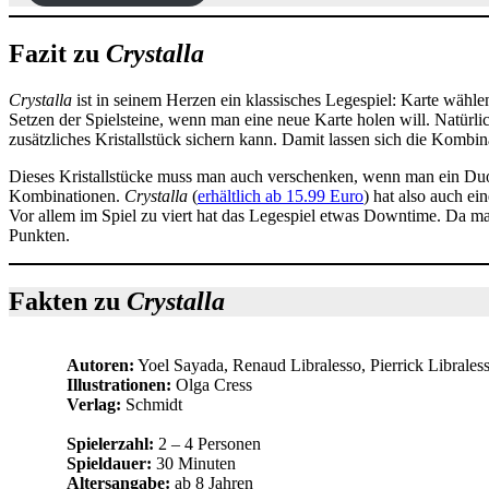
Fazit zu
Crystalla
Crystalla
ist in seinem Herzen ein klassisches Legespiel: Karte wähle
Setzen der Spielsteine, wenn man eine neue Karte holen will. Natürli
zusätzliches Kristallstück sichern kann. Damit lassen sich die Kombi
Dieses Kristallstücke muss man auch verschenken, wenn man ein Duo 
Kombinationen.
Crystalla
(
erhältlich ab 15.99 Euro
) hat also auch ei
Vor allem im Spiel zu viert hat das Legespiel etwas Downtime. Da m
Punkten.
Fakten zu
Crystalla
Autoren:
Yoel Sayada, Renaud Libralesso, Pierrick Librales
Illustrationen:
Olga Cress
Verlag:
Schmidt
Spielerzahl:
2 – 4 Personen
Spieldauer:
30 Minuten
Altersangabe:
ab 8 Jahren