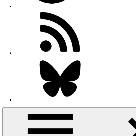
RSS-
Feed
Bluesky