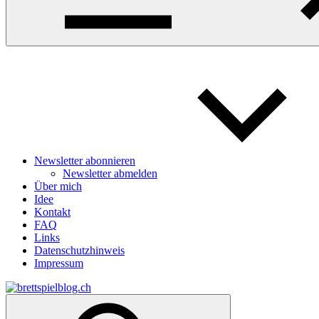
Navigation
Newsletter abonnieren
Newsletter abmelden
Über mich
Idee
Kontakt
FAQ
Links
Datenschutzhinweis
Impressum
Zum
Inhalt
brettspielblog.ch
Hier
springen