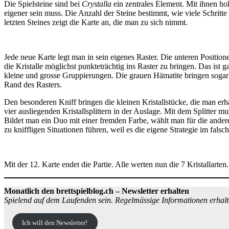
Die Spielsteine sind bei
Crystalla
ein zentrales Element. Mit ihnen ho
eigener sein muss. Die Anzahl der Steine bestimmt, wie viele Schritt
letzten Steines zeigt die Karte an, die man zu sich nimmt.
Jede neue Karte legt man in sein eigenes Raster. Die unteren Positione
die Kristalle möglichst punkteträchtig ins Raster zu bringen. Das is
kleine und grosse Gruppierungen. Die grauen Hämatite bringen sogar
Rand des Rasters.
Den besonderen Kniff bringen die kleinen Kristallstücke, die man erhä
vier ausliegenden Kristallsplittern in der Auslage. Mit dem Splitter m
Bildet man ein Duo mit einer fremden Farbe, wählt man für die andere
zu kniffligen Situationen führen, weil es die eigene Strategie im fal
Mit der 12. Karte endet die Partie. Alle werten nun die 7 Kristalla
Monatlich den brettspielblog.ch – Newsletter erhalten
Spielend auf dem Laufenden sein. Regelmässige Informationen erhalt
Ich will den Newsletter!