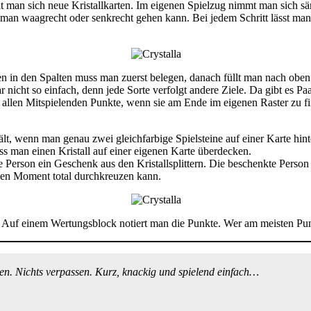
lt man sich neue Kristallkarten. Im eigenen Spielzug nimmt man sich sä
e man waagrecht oder senkrecht gehen kann. Bei jedem Schritt lässt man
n in den Spalten muss man zuerst belegen, danach füllt man nach oben au
t gar nicht so einfach, denn jede Sorte verfolgt andere Ziele. Da gibt
 allen Mitspielenden Punkte, wenn sie am Ende im eigenen Raster zu f
lt, wenn man genau zwei gleichfarbige Spielsteine auf einer Karte hinte
uss man einen Kristall auf einer eigenen Karte überdecken.
 Person ein Geschenk aus den Kristallsplittern. Die beschenkte Person 
schen Moment total durchkreuzen kann.
rten. Auf einem Wertungsblock notiert man die Punkte. Wer am meisten P
en. Nichts verpassen. Kurz, knackig und spielend einfach…