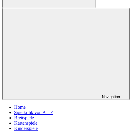
Suchen
Navigation
Home
Spielkritik von A – Z
Brettspiele
Kartenspiele
Kinderspiele