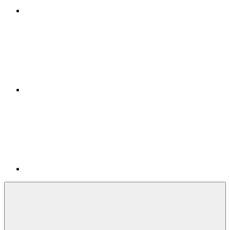
RSS-
Feed
Bluesky