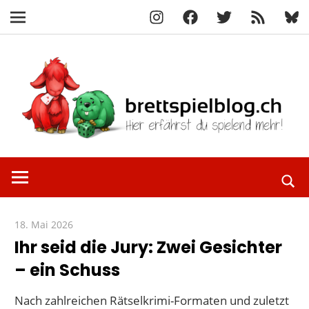
Instagram
Facebook
X
RSS-
Blue
Navigation
Feed
Zum
Inhalt
springen
Hier
brettspielbl
erfährst
du
spielend
18. Mai 2026
Paddy
mehr!
Ihr seid die Jury: Zwei Gesichter
– ein Schuss
Nach zahlreichen Rätselkrimi-Formaten und zuletzt