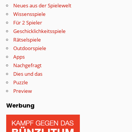
Neues aus der Spielewelt
Wissensspiele
Für 2 Spieler
Geschicklichkeitsspiele
Rätselspiele
Outdoorspiele
Apps
Nachgefragt
Dies und das
Puzzle
Preview
Werbung