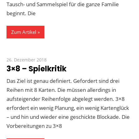
Tausch- und Sammelspiel für die ganze Familie
beginnt. Die
Zum Artikel
26. Dezember 2018
Paddy
3×8 – Spielkritik
Das Ziel ist genau definiert. Gefordert sind drei
Reihen mit 8 Karten. Die müssen allerdings in
aufsteigender Reihenfolge abgelegt werden. 3×8
erfordert ein wenig Planung, ein wenig Kartenglück
– und hin und wieder eine geschickte Blockade. Die
Vorbereitungen zu 3×8