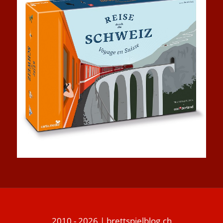
2010 - 2026 | brettspielblog.ch