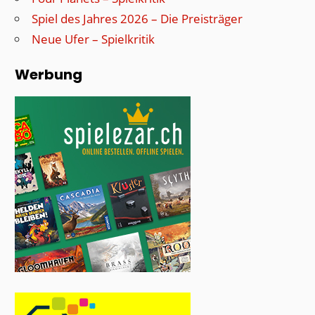
Spiel des Jahres 2026 – Die Preisträger
Neue Ufer – Spielkritik
Werbung