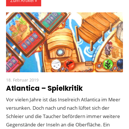
Zum Artikel
18. Februar 2019
Paddy
Atlantica – Spielkritik
Vor vielen Jahre ist das Inselreich Atlantica im Meer
versunken. Doch nach und nach lüftet sich der
Schleier und die Taucher befördern immer weitere
Gegenstände der Inseln an die Oberfläche. Ein