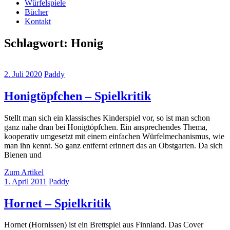
Würfelspiele
Bücher
Kontakt
Schlagwort:
Honig
2. Juli 2020
Paddy
Honigtöpfchen – Spielkritik
Stellt man sich ein klassisches Kinderspiel vor, so ist man schon
ganz nahe dran bei Honigtöpfchen. Ein ansprechendes Thema,
kooperativ umgesetzt mit einem einfachen Würfelmechanismus, wie
man ihn kennt. So ganz entfernt erinnert das an Obstgarten. Da sich
Bienen und
Zum Artikel
1. April 2011
Paddy
Hornet – Spielkritik
Hornet (Hornissen) ist ein Brettspiel aus Finnland. Das Cover