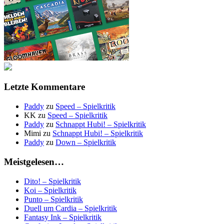
Letzte Kommentare
Paddy
zu
Speed – Spielkritik
KK
zu
Speed – Spielkritik
Paddy
zu
Schnappt Hubi! – Spielkritik
Mimi
zu
Schnappt Hubi! – Spielkritik
Paddy
zu
Down – Spielkritik
Meistgelesen…
Dito! – Spielkritik
Koi – Spielkritik
Punto – Spielkritik
Duell um Cardia – Spielkritik
Fantasy Ink – Spielkritik