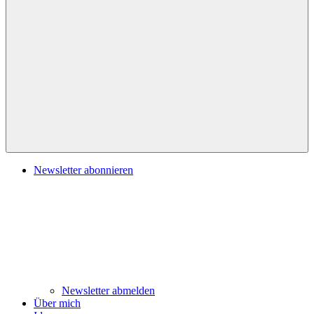
Navigation
Newsletter abonnieren
Newsletter abmelden
Über mich