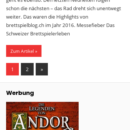
schon die nächsten – das Rad dreht sich unentwegt
weiter. Das waren die Highlights von
brettspielblog.ch im Jahr 2016. Messefieber Das
Schweizer Brettspielerleben
Zum Artikel
Seitennummerierung
Nächste
1
2
»
Beiträge
der
Beiträge
Werbung