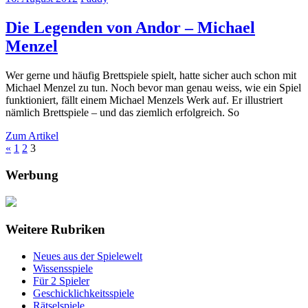
Die Legenden von Andor – Michael
Menzel
Wer gerne und häufig Brettspiele spielt, hatte sicher auch schon mit
Michael Menzel zu tun. Noch bevor man genau weiss, wie ein Spiel
funktioniert, fällt einem Michael Menzels Werk auf. Er illustriert
nämlich Brettspiele – und das ziemlich erfolgreich. So
Zum Artikel
Seitennummerierung
Vorherige
«
1
2
3
Beiträge
der
Werbung
Beiträge
Weitere Rubriken
Neues aus der Spielewelt
Wissensspiele
Für 2 Spieler
Geschicklichkeitsspiele
Rätselspiele