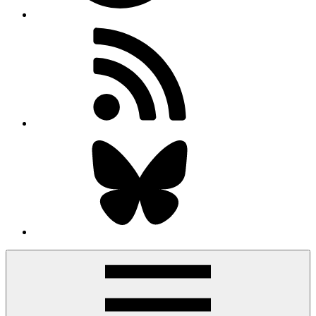
RSS-
Feed
Bluesky