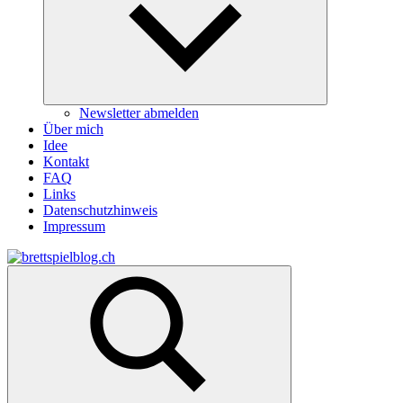
Newsletter abmelden
Über mich
Idee
Kontakt
FAQ
Links
Datenschutzhinweis
Impressum
Zum
Inhalt
brettspielblog.ch
Hier
springen
erfährst
du
spielend
mehr!