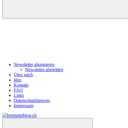
Navigation
Newsletter abonnieren
Newsletter abmelden
Über mich
Idee
Kontakt
FAQ
Links
Datenschutzhinweis
Impressum
Zum
Inhalt
brettspielblog.ch
Hier
springen