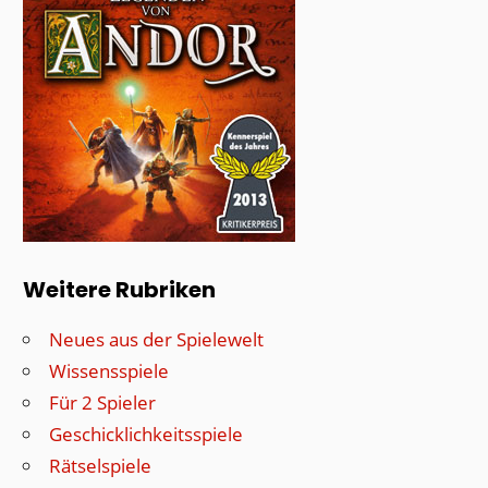
Weitere Rubriken
Neues aus der Spielewelt
Wissensspiele
Für 2 Spieler
Geschicklichkeitsspiele
Rätselspiele