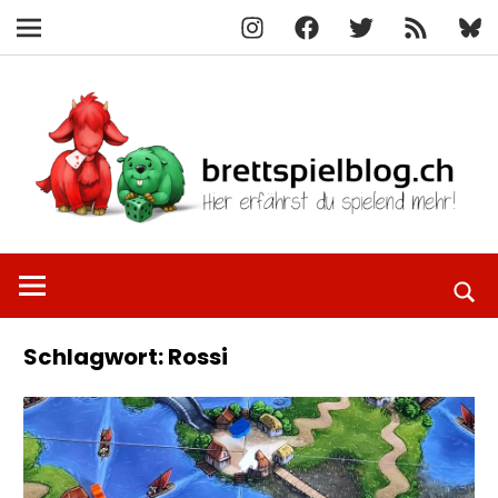
Instagram
Facebook
X
RSS-
Blue
Navigation
Feed
Zum
Inhalt
springen
Hier
brettspielbl
erfährst
du
spielend
Schlagwort:
Rossi
mehr!