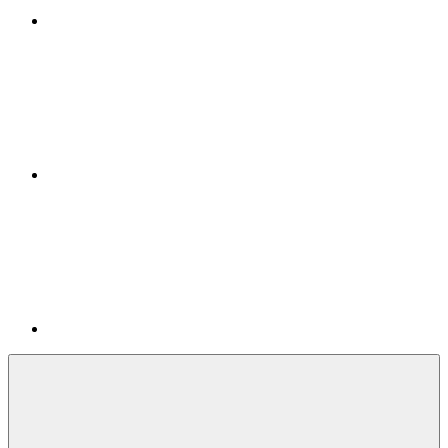
RSS-
Feed
Bluesky