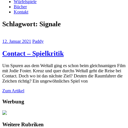
Würfelspiele
Bücher
Kontakt
Schlagwort:
Signale
12. Januar 2021
Paddy
Contact – Spielkritik
Um Spuren aus dem Weltall ging es schon beim gleichnamigen Film
mit Jodie Foster. Kreuz und quer durchs Weltall geht die Reise bei
Contact. Doch wo ist das nächste Ziel? Deuten die Raumfahrer die
Zeichen richtig? Ein ungewöhnliches Spiel von
Zum Artikel
Werbung
Weitere Rubriken