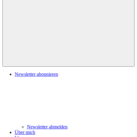
Navigation
Newsletter abonnieren
Newsletter abmelden
Über mich