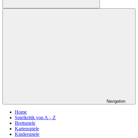
Suchen
Navigation
Home
Spielkritik von A – Z
Brettspiele
Kartenspiele
Kinderspiele