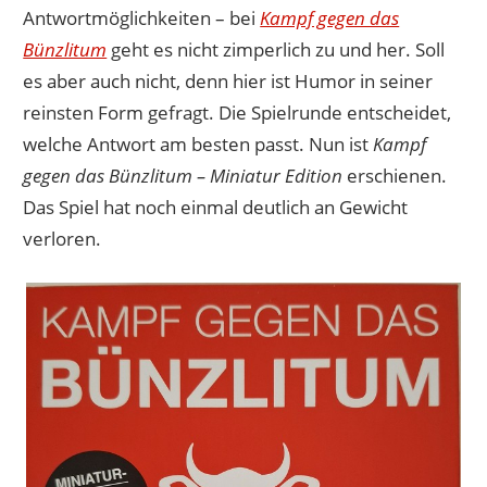
Antwortmöglichkeiten – bei
Kampf gegen das
Bünzlitum
geht es nicht zimperlich zu und her. Soll
es aber auch nicht, denn hier ist Humor in seiner
reinsten Form gefragt. Die Spielrunde entscheidet,
welche Antwort am besten passt. Nun ist
Kampf
gegen das Bünzlitum – Miniatur Edition
erschienen.
Das Spiel hat noch einmal deutlich an Gewicht
verloren.