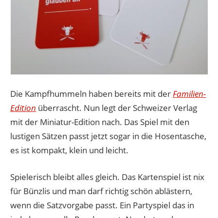
Die Kampfhummeln haben bereits mit der
Familien-
Edition
überrascht. Nun legt der Schweizer Verlag
mit der Miniatur-Edition nach. Das Spiel mit den
lustigen Sätzen passt jetzt sogar in die Hosentasche,
es ist kompakt, klein und leicht.
Spielerisch bleibt alles gleich. Das Kartenspiel ist nix
für Bünzlis und man darf richtig schön ablästern,
wenn die Satzvorgabe passt. Ein Partyspiel das in