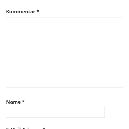
Kommentar
*
Name
*