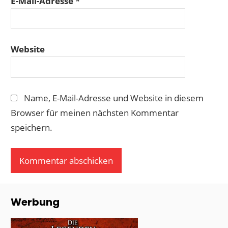
E-Mail-Adresse
*
Website
Name, E-Mail-Adresse und Website in diesem
Browser für meinen nächsten Kommentar
speichern.
Werbung