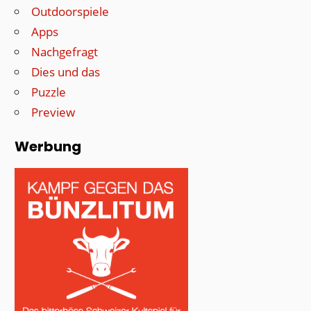
Outdoorspiele
Apps
Nachgefragt
Dies und das
Puzzle
Preview
Werbung