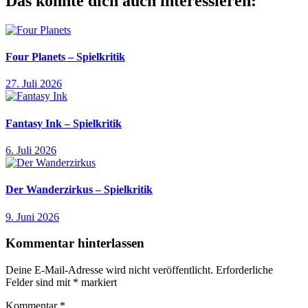
Das könnte dich auch interessieren:
Four Planets – Spielkritik
27. Juli 2026
Fantasy Ink – Spielkritik
6. Juli 2026
Der Wanderzirkus – Spielkritik
9. Juni 2026
Kommentar hinterlassen
Deine E-Mail-Adresse wird nicht veröffentlicht.
Erforderliche
Felder sind mit
*
markiert
Kommentar
*