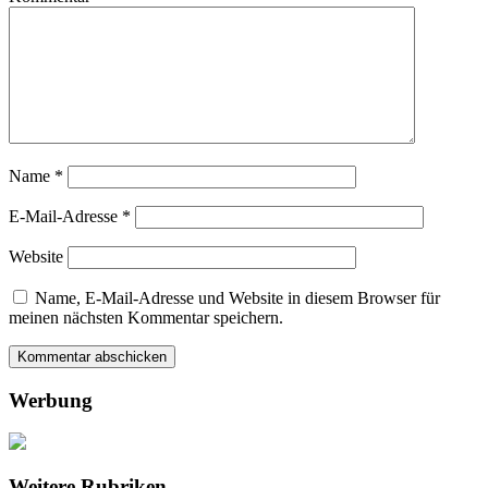
Name
*
E-Mail-Adresse
*
Website
Name, E-Mail-Adresse und Website in diesem Browser für
meinen nächsten Kommentar speichern.
Werbung
Weitere Rubriken