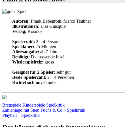
Autoren:
Frank Bebenroth, Marco Teubner
Illustrationen:
Lisa Guisquier
Verlag:
Kosmos
Spielerzahl:
2 – 4 Personen
Spieldauer:
25 Minuten
Altersangabe:
ab 7 Jahren
Benötigt:
Die passende Insel
Wiederspielreiz:
gross
Geeignet für 2 Spieler:
sehr gut
Beste Spielerzahl:
2 – 4 Personen
Richtet sich an:
Familie
Brettspiele
Kinderspiele
Spielkritik
Beitragsnavigation
Vorheriger
Bebenroth
Zahlenjagd mit Stier, Fuchs & Co – Spielkritik
Dodo
Ei
Familienspiel
Kosmos
Teubner
Beitrag:
Nächster
Playball – Spielkritik
Beitrag: