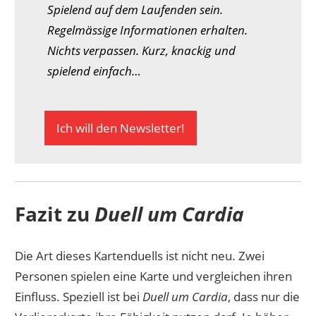
Spielend auf dem Laufenden sein.
Regelmässige Informationen erhalten.
Nichts verpassen. Kurz, knackig und
spielend einfach…
Ich will den Newsletter!
Fazit zu
Duell um Cardia
Die Art dieses Kartenduells ist nicht neu. Zwei
Personen spielen eine Karte und vergleichen ihren
Einfluss. Speziell ist bei
Duell um Cardia
, dass nur die