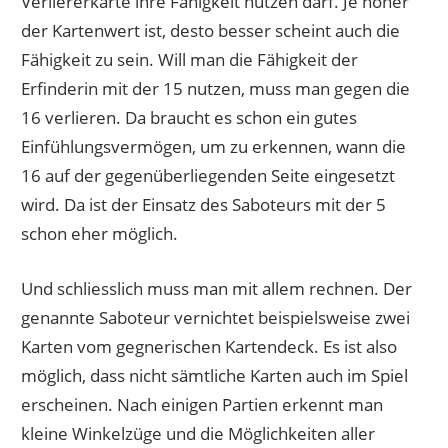
Verliererkarte ihre Fähigkeit nutzen darf. Je höher
der Kartenwert ist, desto besser scheint auch die
Fähigkeit zu sein. Will man die Fähigkeit der
Erfinderin mit der 15 nutzen, muss man gegen die
16 verlieren. Da braucht es schon ein gutes
Einfühlungsvermögen, um zu erkennen, wann die
16 auf der gegenüberliegenden Seite eingesetzt
wird. Da ist der Einsatz des Saboteurs mit der 5
schon eher möglich.
Und schliesslich muss man mit allem rechnen. Der
genannte Saboteur vernichtet beispielsweise zwei
Karten vom gegnerischen Kartendeck. Es ist also
möglich, dass nicht sämtliche Karten auch im Spiel
erscheinen. Nach einigen Partien erkennt man
kleine Winkelzüge und die Möglichkeiten aller