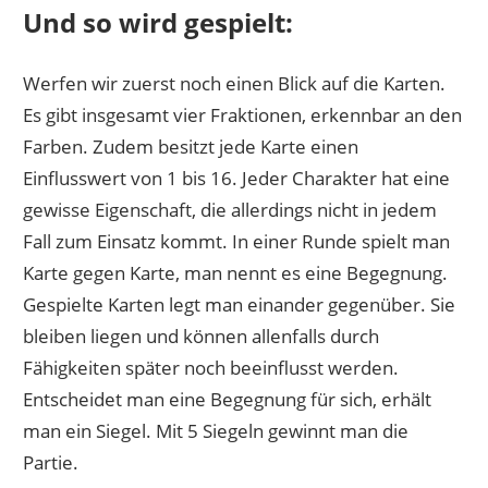
Und so wird gespielt:
Werfen wir zuerst noch einen Blick auf die Karten.
Es gibt insgesamt vier Fraktionen, erkennbar an den
Farben. Zudem besitzt jede Karte einen
Einflusswert von 1 bis 16. Jeder Charakter hat eine
gewisse Eigenschaft, die allerdings nicht in jedem
Fall zum Einsatz kommt. In einer Runde spielt man
Karte gegen Karte, man nennt es eine Begegnung.
Gespielte Karten legt man einander gegenüber. Sie
bleiben liegen und können allenfalls durch
Fähigkeiten später noch beeinflusst werden.
Entscheidet man eine Begegnung für sich, erhält
man ein Siegel. Mit 5 Siegeln gewinnt man die
Partie.