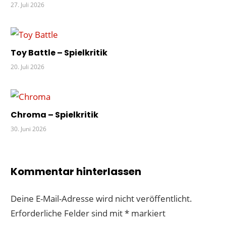
27. Juli 2026
MACHT
Toy Battle – Spielkritik
20. Juli 2026
Chroma – Spielkritik
30. Juni 2026
Kommentar hinterlassen
Deine E-Mail-Adresse wird nicht veröffentlicht.
Erforderliche Felder sind mit
*
markiert