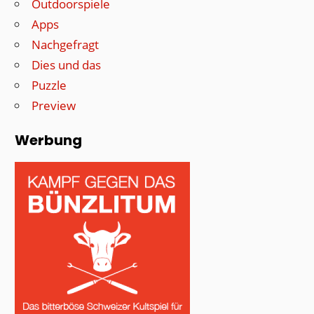
Outdoorspiele
Apps
Nachgefragt
Dies und das
Puzzle
Preview
Werbung