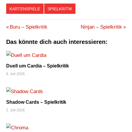
KARTENSPIELE
SPIELKRITIK
2F
Beitragsnavigation
Vorheriger
Nächster
Buru – Spielkritik
Ninjan – Spielkritik
FISCHEN
Beitrag:
Beitrag:
FRIESE
Das könnte dich auch interessieren:
KARTENSPIEL
STICHSPIEL
Duell um Cardia – Spielkritik
8. Juli 2026
Shadow Cards – Spielkritik
2. Juli 2026