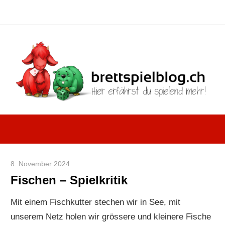
Instagram
Facebook
X
RSS-
Blue
Navigation
Feed
Zum
Inhalt
springen
Hier
brettspielblo
erfährst
du
spielend
8. November 2024
Paddy
mehr!
Fischen – Spielkritik
Mit einem Fischkutter stechen wir in See, mit
unserem Netz holen wir grössere und kleinere Fische