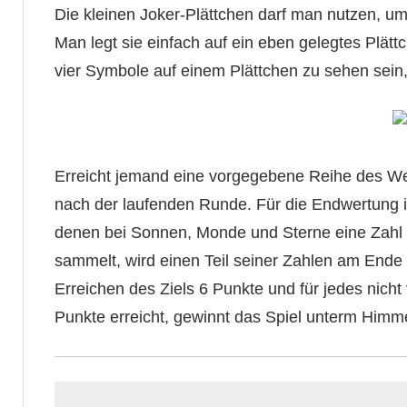
Die kleinen Joker-Plättchen darf man nutzen, um
Man legt sie einfach auf ein eben gelegtes Plättc
vier Symbole auf einem Plättchen zu sehen sein,
Erreicht jemand eine vorgegebene Reihe des Wert
nach der laufenden Runde. Für die Endwertung is
denen bei Sonnen, Monde und Sterne eine Zahl s
sammelt, wird einen Teil seiner Zahlen am Ende s
Erreichen des Ziels 6 Punkte und für jedes nich
Punkte erreicht, gewinnt das Spiel unterm Himme