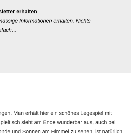
letter erhalten
ässige Informationen erhalten. Nichts
infach…
gen. Man erhält hier ein schönes Legespiel mit
ieltisch sieht am Ende wunderbar aus, auch bei
onde und Sonnen am Himmel zu sehen, ist natürlich