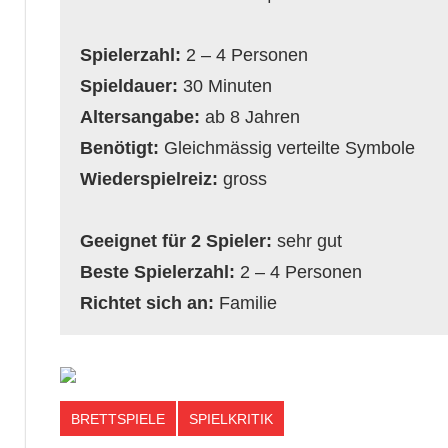
Spielerzahl:
2 – 4 Personen
Spieldauer:
30 Minuten
Altersangabe:
ab 8 Jahren
Benötigt:
Gleichmässig verteilte Symbole
Wiederspielreiz:
gross
Geeignet für 2 Spieler:
sehr gut
Beste Spielerzahl:
2 – 4 Personen
Richtet sich an:
Familie
BRETTSPIELE
SPIELKRITIK