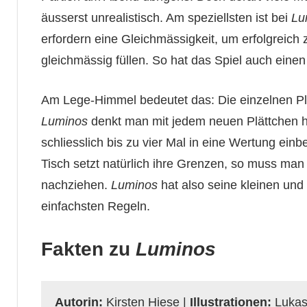
äusserst unrealistisch. Am speziellsten ist bei
Lu
erfordern eine Gleichmässigkeit, um erfolgreich
gleichmässig füllen. So hat das Spiel auch eine
Am Lege-Himmel bedeutet das: Die einzelnen Plä
Luminos
denkt man mit jedem neuen Plättchen ho
schliesslich bis zu vier Mal in eine Wertung e
Tisch setzt natürlich ihre Grenzen, so muss man
nachziehen.
Luminos
hat also seine kleinen und 
einfachsten Regeln.
Fakten zu
Luminos
Autorin:
Kirsten Hiese |
Illustrationen:
Lukas