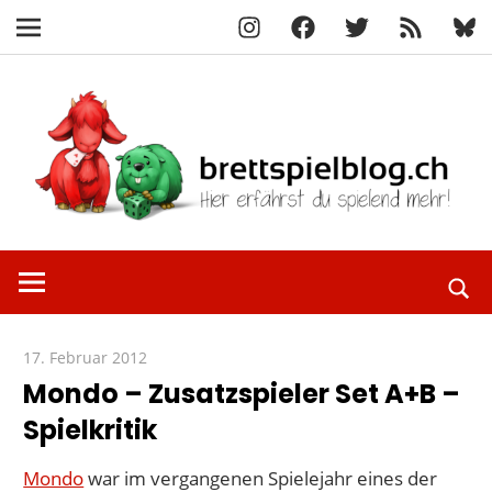
Instagram
Facebook
X
RSS-
Blue
Navigation
Feed
Zum
Inhalt
springen
Hier
brettspielbl
erfährst
du
spielend
17. Februar 2012
Paddy
mehr!
Mondo – Zusatzspieler Set A+B –
Spielkritik
Mondo
war im vergangenen Spielejahr eines der