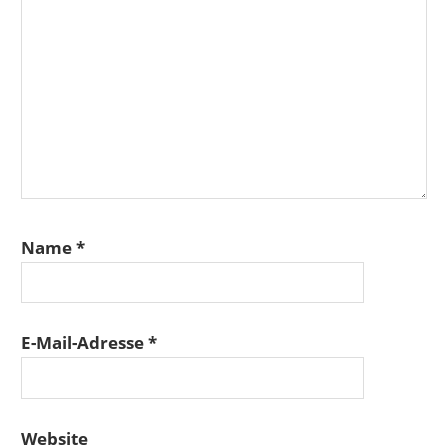
Name
*
E-Mail-Adresse
*
Website