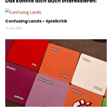
Das könnte dich auch interessieren:
SET
TEMPO
Confusing Lands – Spielkritik
WELT
15. Juli 2026
ZEIT
ZUSATZSPIELER