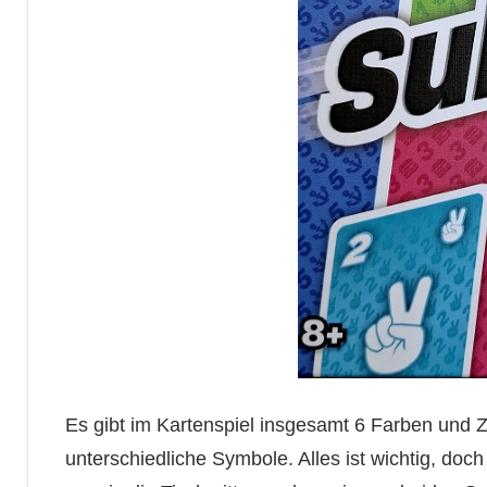
Es gibt im Kartenspiel insgesamt 6 Farben und Z
unterschiedliche Symbole. Alles ist wichtig, doch