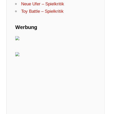
Neue Ufer – Spielkritik
Toy Battle – Spielkritik
Werbung