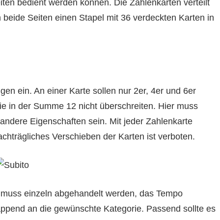
iten bedient werden können. Die Zahlenkarten verteilt
n beide Seiten einen Stapel mit 36 verdeckten Karten in
n ein. An einer Karte sollen nur 2er, 4er und 6er
die in der Summe 12 nicht überschreiten. Hier muss
andere Eigenschaften sein. Mit jeder Zahlenkarte
chträgliches Verschieben der Karten ist verboten.
e muss einzeln abgehandelt werden, das Tempo
lappend an die gewünschte Kategorie. Passend sollte es