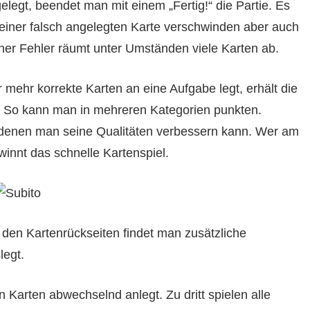
elegt, beendet man mit einem „Fertig!“ die Partie. Es
t einer falsch angelegten Karte verschwinden aber auch
her Fehler räumt unter Umständen viele Karten ab.
ehr korrekte Karten an eine Aufgabe legt, erhält die
. So kann man in mehreren Kategorien punkten.
 denen man seine Qualitäten verbessern kann. Wer am
innt das schnelle Kartenspiel.
 den Kartenrückseiten findet man zusätzliche
egt.
n Karten abwechselnd anlegt. Zu dritt spielen alle