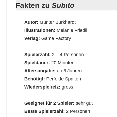
Fakten zu
Subito
Autor:
Günter Burkhardt
Illustrationen:
Melanie Friedli
Verlag:
Game Factory
Spielerzahl:
2 – 4 Personen
Spieldauer:
20 Minuten
Altersangabe:
ab 8 Jahren
Benötigt:
Perfekte Spalten
Wiederspielreiz:
gross
Geeignet für 2 Spieler:
sehr gut
Beste Spielerzahl:
2 Personen