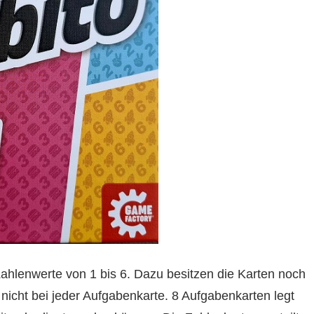
ahlenwerte von 1 bis 6. Dazu besitzen die Karten noch
 nicht bei jeder Aufgabenkarte. 8 Aufgabenkarten legt