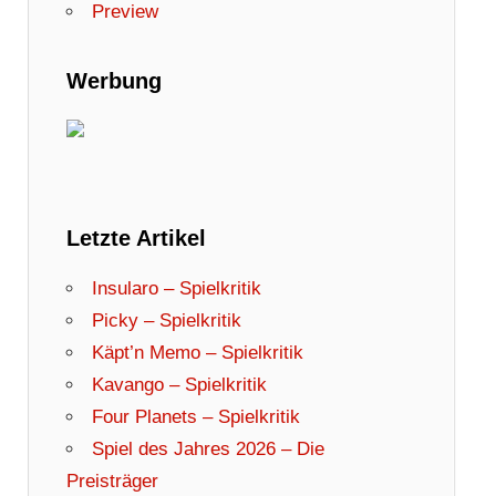
Preview
Werbung
Letzte Artikel
Insularo – Spielkritik
Picky – Spielkritik
Käpt’n Memo – Spielkritik
Kavango – Spielkritik
Four Planets – Spielkritik
Spiel des Jahres 2026 – Die
Preisträger