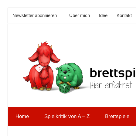
Newsletter abonnieren
Über mich
Idee
Kontakt
Zum
Inhalt
springen
Hier
erfährst
Home
Spielkritik von A – Z
Brettspiele
du
spielend
mehr!