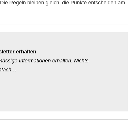
 Die Regeln bleiben gleich, die Punkte entscheiden am
letter erhalten
ässige Informationen erhalten. Nichts
infach…