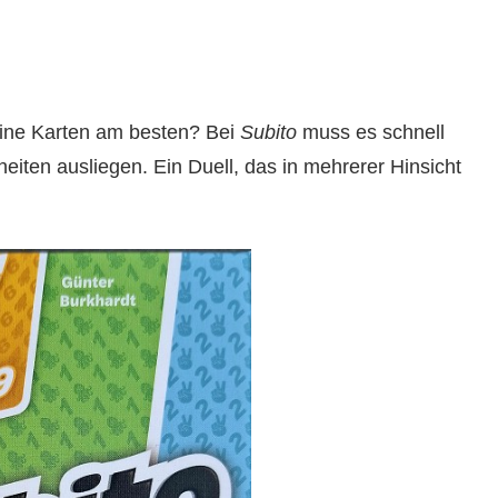
eine Karten am besten? Bei
Subito
muss es schnell
iten ausliegen. Ein Duell, das in mehrerer Hinsicht