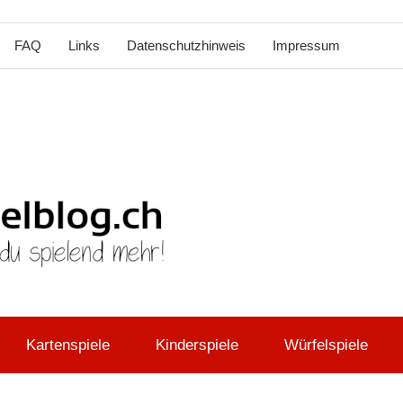
FAQ
Links
Datenschutzhinweis
Impressum
brettspiel
Kartenspiele
Kinderspiele
Würfelspiele