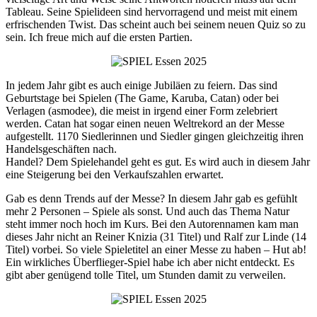
Tableau. Seine Spielideen sind hervorragend und meist mit einem
erfrischenden Twist. Das scheint auch bei seinem neuen Quiz so zu
sein. Ich freue mich auf die ersten Partien.
In jedem Jahr gibt es auch einige Jubiläen zu feiern. Das sind
Geburtstage bei Spielen (The Game, Karuba, Catan) oder bei
Verlagen (asmodee), die meist in irgend einer Form zelebriert
werden. Catan hat sogar einen neuen Weltrekord an der Messe
aufgestellt. 1170 Siedlerinnen und Siedler gingen gleichzeitig ihren
Handelsgeschäften nach.
Handel? Dem Spielehandel geht es gut. Es wird auch in diesem Jahr
eine Steigerung bei den Verkaufszahlen erwartet.
Gab es denn Trends auf der Messe? In diesem Jahr gab es gefühlt
mehr 2 Personen – Spiele als sonst. Und auch das Thema Natur
steht immer noch hoch im Kurs. Bei den Autorennamen kam man
dieses Jahr nicht an Reiner Knizia (31 Titel) und Ralf zur Linde (14
Titel) vorbei. So viele Spieletitel an einer Messe zu haben – Hut ab!
Ein wirkliches Überflieger-Spiel habe ich aber nicht entdeckt. Es
gibt aber genügend tolle Titel, um Stunden damit zu verweilen.