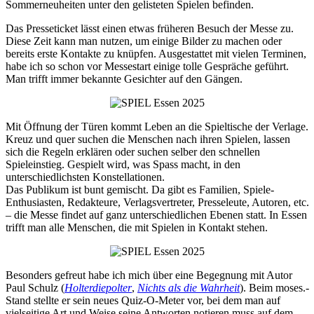
Sommerneuheiten unter den gelisteten Spielen befinden.
Das Presseticket lässt einen etwas früheren Besuch der Messe zu.
Diese Zeit kann man nutzen, um einige Bilder zu machen oder
bereits erste Kontakte zu knüpfen. Ausgestattet mit vielen Terminen,
habe ich so schon vor Messestart einige tolle Gespräche geführt.
Man trifft immer bekannte Gesichter auf den Gängen.
Mit Öffnung der Türen kommt Leben an die Spieltische der Verlage.
Kreuz und quer suchen die Menschen nach ihren Spielen, lassen
sich die Regeln erklären oder suchen selber den schnellen
Spieleinstieg. Gespielt wird, was Spass macht, in den
unterschiedlichsten Konstellationen.
Das Publikum ist bunt gemischt. Da gibt es Familien, Spiele-
Enthusiasten, Redakteure, Verlagsvertreter, Presseleute, Autoren, etc.
– die Messe findet auf ganz unterschiedlichen Ebenen statt. In Essen
trifft man alle Menschen, die mit Spielen in Kontakt stehen.
Besonders gefreut habe ich mich über eine Begegnung mit Autor
Paul Schulz (
Holterdiepolter
,
Nichts als die Wahrheit
). Beim moses.-
Stand stellte er sein neues Quiz-O-Meter vor, bei dem man auf
vielseitige Art und Weise seine Antworten notieren muss auf dem