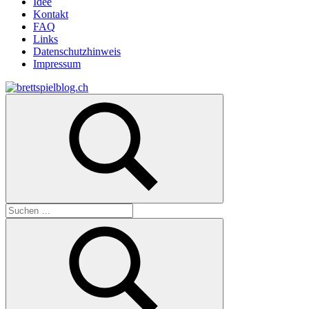
Idee
Kontakt
FAQ
Links
Datenschutzhinweis
Impressum
Zum
Inhalt
brettspielblog.ch
Hier
springen
erfährst
du
spielend
mehr!
Suchen
nach: