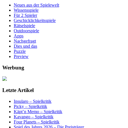
Neues aus der Spielewelt
Wissensspiele
Für 2 Spieler
Geschicklichkeitsspiele
Rätselspiele
Outdoorspiele
Apps
Nachgefragt
Dies und das
Puzzle
Preview
Werbung
Letzte Artikel
Insularo – Spielkritik
Picky – Spielkritik
Käpt’n Memo – Spielkritik
Kavango – Spielkritik
Four Planets – Spielkritik
Spiel des Jahres 2026 – Die Preisträger