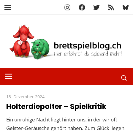
Instagram
Facebook
X
RSS-
Blue
Navigation
Feed
Zum
Inhalt
springen
Hier
brettspielbl
erfährst
du
spielend
18. Dezember 2024
Paddy
mehr!
Holterdiepolter – Spielkritik
Ein unruhige Nacht liegt hinter uns, in der wir oft
Geister-Geräusche gehört haben. Zum Glück liegen