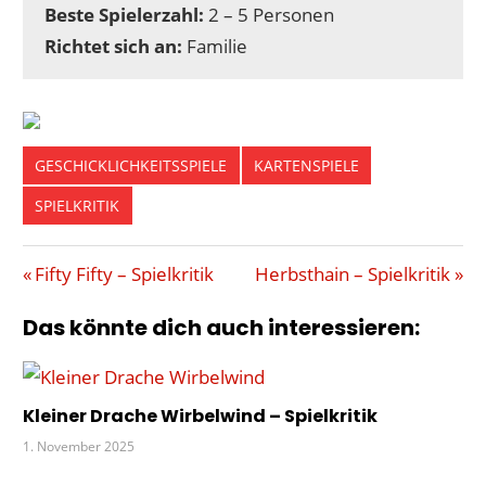
Beste Spielerzahl:
2 – 5 Personen
Richtet sich an:
Familie
GESCHICKLICHKEITSSPIELE
KARTENSPIELE
SPIELKRITIK
GESCHICKLICHKEIT
Beitragsnavigation
Vorheriger
Nächster
Fifty Fifty – Spielkritik
Herbsthain – Spielkritik
OINK
Beitrag:
Beitrag:
Das könnte dich auch interessieren:
SCHULZ
TALISMAN
Kleiner Drache Wirbelwind – Spielkritik
1. November 2025