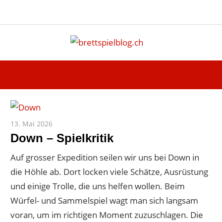
Instagram
Facebook
X
RSS-
Blue
Navigation
Feed
Zum
brettspi
Inhalt
Hier
springen
erfährst
du
spielend
mehr!
13. Mai 2026
Paddy
Down – Spielkritik
Auf grosser Expedition seilen wir uns bei Down in
die Höhle ab. Dort locken viele Schätze, Ausrüstung
und einige Trolle, die uns helfen wollen. Beim
Würfel- und Sammelspiel wagt man sich langsam
voran, um im richtigen Moment zuzuschlagen. Die