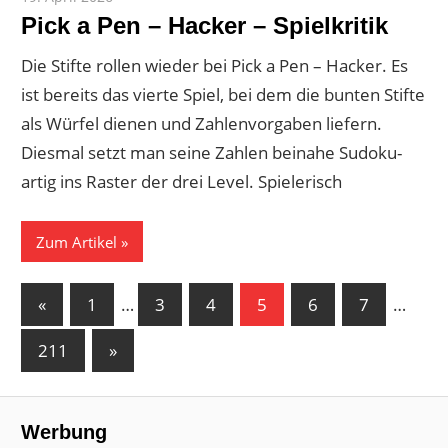
Pick a Pen – Hacker – Spielkritik
Die Stifte rollen wieder bei Pick a Pen – Hacker. Es
ist bereits das vierte Spiel, bei dem die bunten Stifte
als Würfel dienen und Zahlenvorgaben liefern.
Diesmal setzt man seine Zahlen beinahe Sudoku-
artig ins Raster der drei Level. Spielerisch
Zum Artikel
Seitennummerierung
Vorherige
«
1
…
3
4
5
6
7
…
Beiträge
der
Nächste
211
»
Beiträge
Beiträge
Werbung