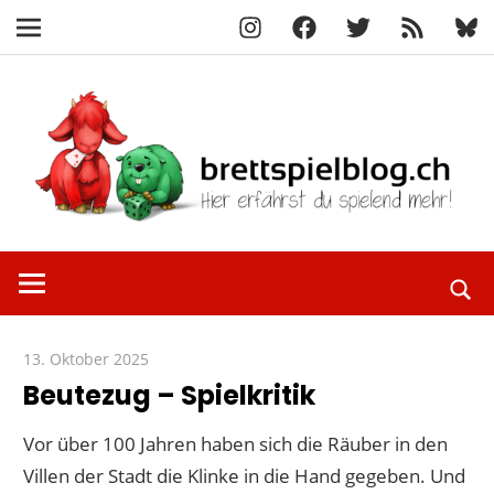
Instagram
Facebook
X
RSS-
Blue
Navigation
Feed
Zum
Inhalt
springen
Hier
brettspielbl
erfährst
du
spielend
13. Oktober 2025
Paddy
mehr!
Beutezug – Spielkritik
Vor über 100 Jahren haben sich die Räuber in den
Villen der Stadt die Klinke in die Hand gegeben. Und