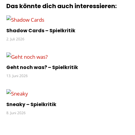
Das könnte dich auch interessieren:
RAUB
WÜRFELSPIEL
Shadow Cards – Spielkritik
2. Juli 2026
Geht noch was? – Spielkritik
13. Juni 2026
Sneaky – Spielkritik
8. Juni 2026