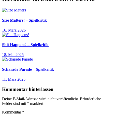
Size Matters! – Spielkritik
16. März 2026
Shit Happens! – Spielkritik
18. Mai 2025
Scharade Parade – Spielkritik
11. März 2025
Kommentar hinterlassen
Deine E-Mail-Adresse wird nicht veröffentlicht.
Erforderliche
Felder sind mit
*
markiert
Kommentar
*