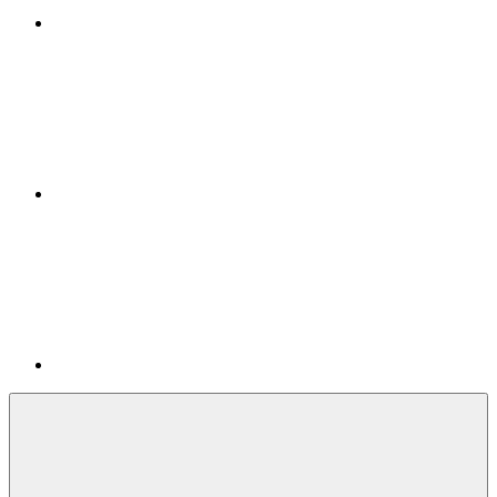
RSS-
Feed
Bluesky