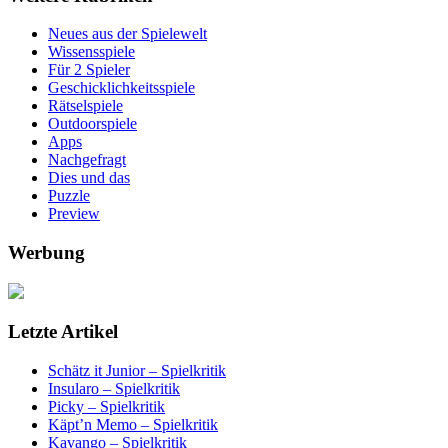
Neues aus der Spielewelt
Wissensspiele
Für 2 Spieler
Geschicklichkeitsspiele
Rätselspiele
Outdoorspiele
Apps
Nachgefragt
Dies und das
Puzzle
Preview
Werbung
Letzte Artikel
Schätz it Junior – Spielkritik
Insularo – Spielkritik
Picky – Spielkritik
Käpt’n Memo – Spielkritik
Kavango – Spielkritik