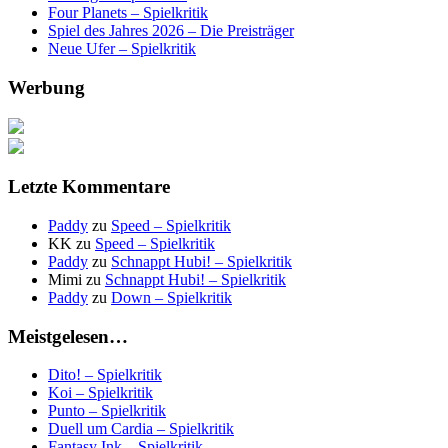
Four Planets – Spielkritik
Spiel des Jahres 2026 – Die Preisträger
Neue Ufer – Spielkritik
Werbung
Letzte Kommentare
Paddy
zu
Speed – Spielkritik
KK
zu
Speed – Spielkritik
Paddy
zu
Schnappt Hubi! – Spielkritik
Mimi
zu
Schnappt Hubi! – Spielkritik
Paddy
zu
Down – Spielkritik
Meistgelesen…
Dito! – Spielkritik
Koi – Spielkritik
Punto – Spielkritik
Duell um Cardia – Spielkritik
Fantasy Ink – Spielkritik