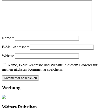
Name
*
E-Mail-Adresse
*
Website
Name, E-Mail-Adresse und Website in diesem Browser für
meinen nächsten Kommentar speichern.
Werbung
Weitere Rubriken