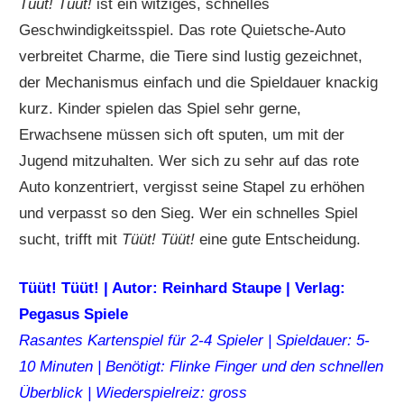
Tüüt! Tüüt!
ist ein witziges, schnelles
Geschwindigkeitsspiel. Das rote Quietsche-Auto
verbreitet Charme, die Tiere sind lustig gezeichnet,
der Mechanismus einfach und die Spieldauer knackig
kurz. Kinder spielen das Spiel sehr gerne,
Erwachsene müssen sich oft sputen, um mit der
Jugend mitzuhalten. Wer sich zu sehr auf das rote
Auto konzentriert, vergisst seine Stapel zu erhöhen
und verpasst so den Sieg. Wer ein schnelles Spiel
sucht, trifft mit
Tüüt! Tüüt!
eine gute Entscheidung.
Tüüt! Tüüt! | Autor: Reinhard Staupe | Verlag:
Pegasus Spiele
Rasantes Kartenspiel für 2-4 Spieler | Spieldauer: 5-
10 Minuten | Benötigt: Flinke Finger und den schnellen
Überblick | Wiederspielreiz: gross