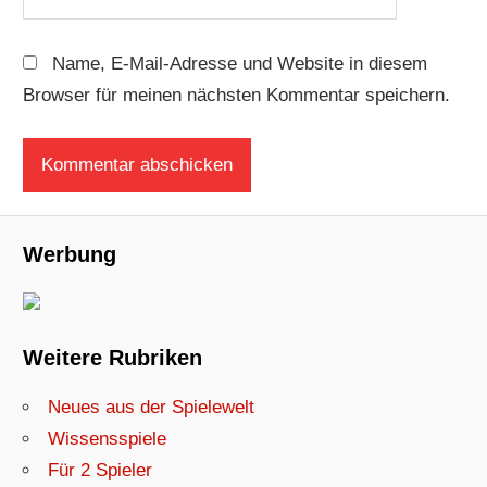
Name, E-Mail-Adresse und Website in diesem
Browser für meinen nächsten Kommentar speichern.
Werbung
Weitere Rubriken
Neues aus der Spielewelt
Wissensspiele
Für 2 Spieler