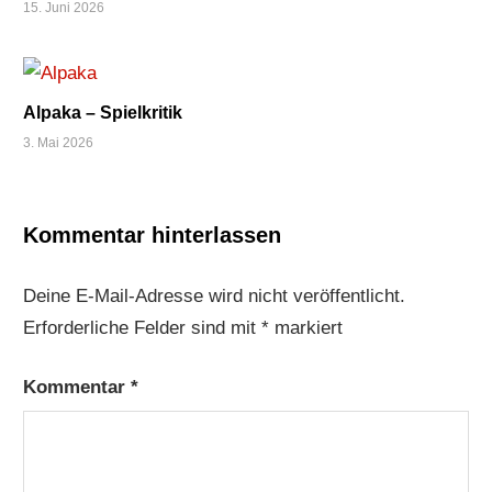
15. Juni 2026
Alpaka – Spielkritik
3. Mai 2026
Kommentar hinterlassen
Deine E-Mail-Adresse wird nicht veröffentlicht.
Erforderliche Felder sind mit
*
markiert
Kommentar
*