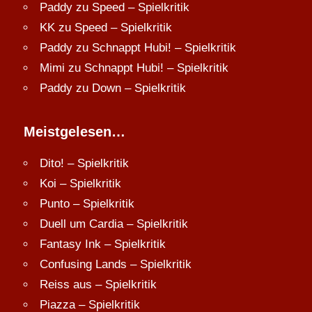
Paddy
zu
Speed – Spielkritik
KK
zu
Speed – Spielkritik
Paddy
zu
Schnappt Hubi! – Spielkritik
Mimi
zu
Schnappt Hubi! – Spielkritik
Paddy
zu
Down – Spielkritik
Meistgelesen…
Dito! – Spielkritik
Koi – Spielkritik
Punto – Spielkritik
Duell um Cardia – Spielkritik
Fantasy Ink – Spielkritik
Confusing Lands – Spielkritik
Reiss aus – Spielkritik
Piazza – Spielkritik