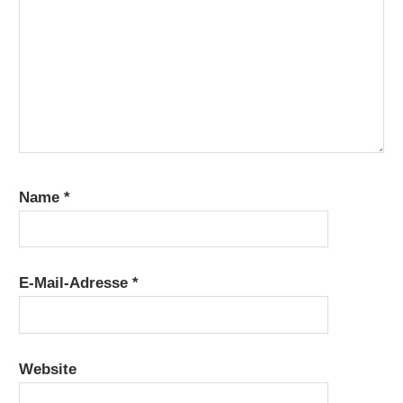
Name
*
E-Mail-Adresse
*
Website