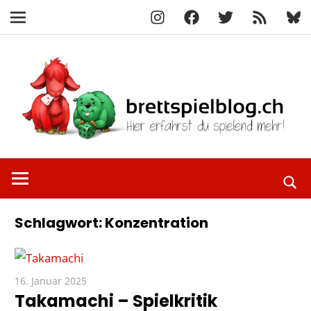
Instagram
Facebook
X
RSS-
Blue
Navigation
Feed
Zum
Inhalt
springen
Hier
brettspielbl
erfährst
du
spielend
Schlagwort:
Konzentration
mehr!
16. Januar 2025
Paddy
Takamachi – Spielkritik