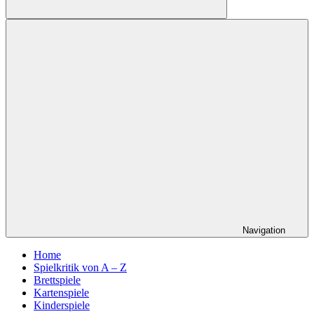
Suchen
Navigation
Home
Spielkritik von A – Z
Brettspiele
Kartenspiele
Kinderspiele