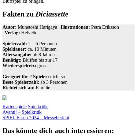
Bluffspiel zu bringen.
Fakten zu
Diciassette
Autor:
Munetoshi Harigaya |
Illustrationen:
Petra Eriksson
|
Verlag:
Helvetiq
Spielerzahl:
2 – 6 Personen
Spieldauer:
ca. 10 Minuten
Altersangabe:
ab 8 Jahren
Benötigt:
Bluffen bis zur 17
Wiederspielreiz:
gross
Geeignet für 2 Spieler:
nicht so
Beste Spielerzahl:
ab 3 Personen
Richtet sich an:
Familie
Kartenspiele
Spielkritik
Beitragsnavigation
Vorheriger
Black
Avanti! – Spielkritik
Beitrag:
Nächster
Jack
SPIEL Essen 2024 – Messebericht
Helvetiq
Kartenspiel
Kartenwerte
Beitrag:
Das könnte dich auch interessieren: