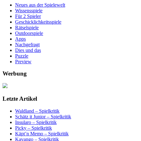
Neues aus der Spielewelt
Wissensspiele
Für 2 Spieler
Geschicklichkeitsspiele
Rätselspiele
Outdoorspiele
Apps
Nachgefragt
Dies und das
Puzzle
Preview
Werbung
Letzte Artikel
Waldland – Spielkritik
Schätz it Junior – Spielkritik
Insularo – Spielkritik
Picky – Spielkritik
Käpt’n Memo – Spielkritik
Kavango – Spielkritik