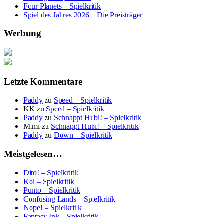
Four Planets – Spielkritik
Spiel des Jahres 2026 – Die Preisträger
Werbung
Letzte Kommentare
Paddy
zu
Speed – Spielkritik
KK
zu
Speed – Spielkritik
Paddy
zu
Schnappt Hubi! – Spielkritik
Mimi
zu
Schnappt Hubi! – Spielkritik
Paddy
zu
Down – Spielkritik
Meistgelesen…
Dito! – Spielkritik
Koi – Spielkritik
Punto – Spielkritik
Confusing Lands – Spielkritik
Nope! – Spielkritik
Fantasy Ink – Spielkritik