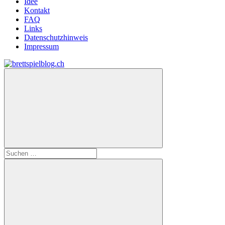
Idee
Kontakt
FAQ
Links
Datenschutzhinweis
Impressum
Zum
Inhalt
brettspielblog.ch
Hier
springen
erfährst
du
spielend
mehr!
Suchen
nach: