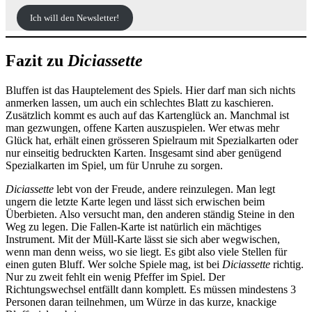
Ich will den Newsletter!
Fazit zu
Diciassette
Bluffen ist das Hauptelement des Spiels. Hier darf man sich nichts
anmerken lassen, um auch ein schlechtes Blatt zu kaschieren.
Zusätzlich kommt es auch auf das Kartenglück an. Manchmal ist
man gezwungen, offene Karten auszuspielen. Wer etwas mehr
Glück hat, erhält einen grösseren Spielraum mit Spezialkarten oder
nur einseitig bedruckten Karten. Insgesamt sind aber genügend
Spezialkarten im Spiel, um für Unruhe zu sorgen.
Diciassette
lebt von der Freude, andere reinzulegen. Man legt
ungern die letzte Karte legen und lässt sich erwischen beim
Überbieten. Also versucht man, den anderen ständig Steine in den
Weg zu legen. Die Fallen-Karte ist natürlich ein mächtiges
Instrument. Mit der Müll-Karte lässt sie sich aber wegwischen,
wenn man denn weiss, wo sie liegt. Es gibt also viele Stellen für
einen guten Bluff. Wer solche Spiele mag, ist bei
Diciassette
richtig.
Nur zu zweit fehlt ein wenig Pfeffer im Spiel. Der
Richtungswechsel entfällt dann komplett. Es müssen mindestens 3
Personen daran teilnehmen, um Würze in das kurze, knackige