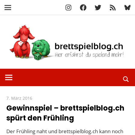
Instagram
Facebook
X
RSS-
Blue
Navigation
Feed
Zum
Inhalt
springen
Hier
brettspielbl
erfährst
du
spielend
7. März 2016
Paddy
mehr!
Gewinnspiel – brettspielblog.ch
spürt den Frühling
Der Frühling naht und brettspielblog.ch kann noch