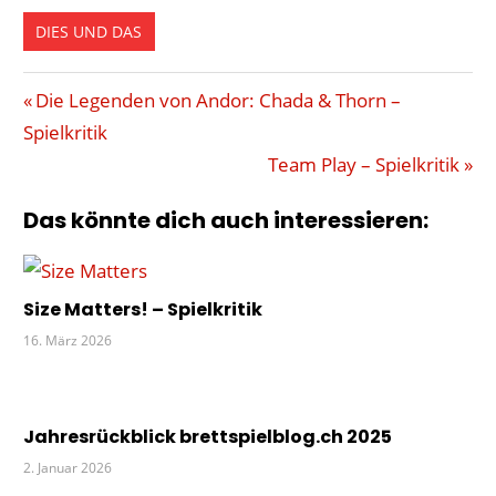
DIES UND DAS
BRETTSPIELBLOG.CH
Beitragsnavigation
Vorheriger
Die Legenden von Andor: Chada & Thorn –
GEWINN
Beitrag:
Spielkritik
GEWINNSPIEL
Nächster
Team Play – Spielkritik
KARTEN
Beitrag:
Das könnte dich auch interessieren:
SPIELE
VERLOSUNG
Size Matters! – Spielkritik
16. März 2026
Jahresrückblick brettspielblog.ch 2025
2. Januar 2026