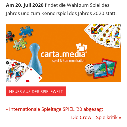
Am 20. Juli 2020
findet die Wahl zum Spiel des
Jahres und zum Kennerspiel des Jahres 2020 statt.
NEUES AUS DER SPIELEWELT
JURY
Beitragsnavigation
Vorheriger
Internationale Spieltage SPIEL ’20 abgesagt
KENNERSPIEL
Beitrag:
Nächster
Die Crew – Spielkritik
DES JAHRES
Beitrag: