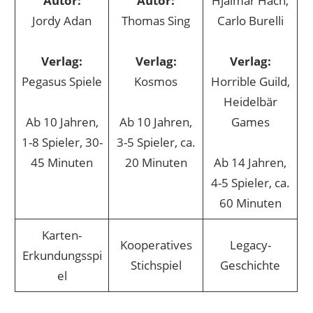
Autor:
Autor:
Hjalmar Hach,
Jordy Adan
Thomas Sing
Carlo Burelli
Verlag:
Verlag:
Verlag:
Pegasus Spiele
Kosmos
Horrible Guild,
Heidelbär
Ab 10 Jahren,
Ab 10 Jahren,
Games
1-8 Spieler, 30-
3-5 Spieler, ca.
45 Minuten
20 Minuten
Ab 14 Jahren,
4-5 Spieler, ca.
60 Minuten
Karten-
Kooperatives
Legacy-
Erkundungsspi
Stichspiel
Geschichte
el