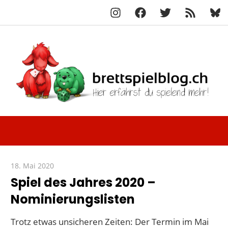
Instagram
Facebook
X
RSS-
Blue
Navigation
Feed
Zum
Inhalt
springen
Hier
brettspielbl
erfährst
du
spielend
18. Mai 2020
Paddy
mehr!
Spiel des Jahres 2020 –
Nominierungslisten
Trotz etwas unsicheren Zeiten: Der Termin im Mai