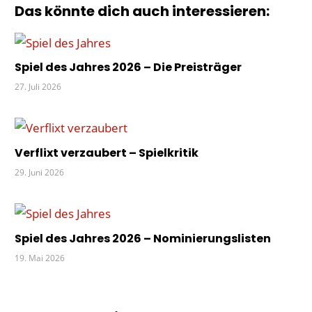
KINDERSPIEL
Das könnte dich auch interessieren:
NOMINIERTE
NOMINIERUNGSLISTEN
SPIEL
Spiel des Jahres 2026 – Die Preisträger
DES
27. Juli 2026
JAHRES
WAHL
Verflixt verzaubert – Spielkritik
29. Juni 2026
Spiel des Jahres 2026 – Nominierungslisten
19. Mai 2026