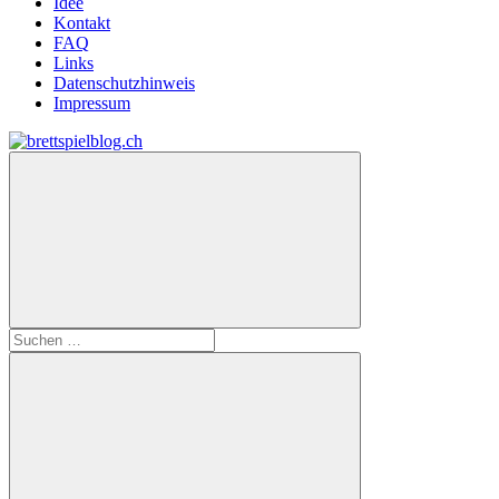
Idee
Kontakt
FAQ
Links
Datenschutzhinweis
Impressum
Zum
Inhalt
brettspielblog.ch
Hier
springen
erfährst
du
spielend
mehr!
Suchen
nach: