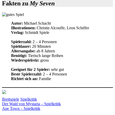
Fakten zu
My Seven
Autor:
Michael Schacht
Illustrationen:
Christin Alcouffe, Leon Schiffer
Verlag:
Schmidt Spiele
Spielerzahl:
2 – 4 Personen
Spieldauer:
20 Minuten
Altersangabe:
ab 8 Jahren
Benötigt:
Tierisch lange Reihen
Wiederspielreiz:
gross
Geeignet für 2 Spieler:
sehr gut
Beste Spielerzahl:
2 – 4 Personen
Richtet sich an:
Familie
Brettspiele
Spielkritik
Beitragsnavigation
Vorheriger
Familienspiel
Der Wald von Mystaria – Spielkritik
Legespiel
Schacht
Schmidt
Beitrag:
Nächster
Spiele
Ape Town – Spielkritik
Spielsteine
Beitrag: