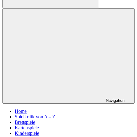
Suchen
Navigation
Home
Spielkritik von A – Z
Brettspiele
Kartenspiele
Kinderspiele