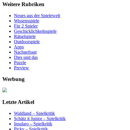
Weitere Rubriken
Neues aus der Spielewelt
Wissensspiele
Für 2 Spieler
Geschicklichkeitsspiele
Rätselspiele
Outdoorspiele
Apps
Nachgefragt
Dies und das
Puzzle
Preview
Werbung
Letzte Artikel
Waldland – Spielkritik
Schätz it Junior – Spielkritik
Insularo – Spielkritik
Picky – Spielkritik