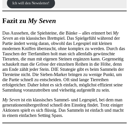
Ich will den Newsletter!
Fazit zu
My Seven
Das Aussehen, die Spielsteine, die Bänke – alles erinnert bei
My
Seven
an ein klassisches Brettspiel. Das Spielgefühl während der
Partie ändert wenig daran, obwohl das Legespiel mit kleinen
modernen Kniffen überrascht, ohne komplex zu werden. Durch das
Tauschen der Tierfamilien holt man sich allenfalls gewünschte
Tierarten, die man mit eigenen Steinen ergänzen kann. Gegenseitig
schaukelt man die Grösse der einzelnen Reihen in die Höhe, denn
am Ende zählt jeder Stein. DIE Strategie gibt es beim Sammeln der
Tiersteine nicht. Die Sieben-Marker bringen zu wenige Punkt, um
die Partie schnell zu entscheiden. Oft sind lange Tierreihen
erfolgreicher. Daher lohnt es sich einfach, möglichst effizient seine
Sammlung voranzutreiben und vielseitig aufgestellt zu sein.
My Seven
ist ein klassisches Sammel- und Legespiel, bei dem man
generationenübergreifend schnell den Einstieg findet. Trotz einiger
Aktionen spielt es sich flüssig. Das Sammeln ist einfach und macht
in einem einfachen Setting Spass.