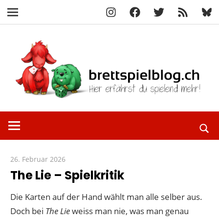
Instagram
Facebook
X
RSS-
Blue
Navigation
Feed
Zum
Inhalt
springen
Hier
brettspielbl
erfährst
du
spielend
26. Februar 2026
Paddy
mehr!
The Lie – Spielkritik
Die Karten auf der Hand wählt man alle selber aus.
Doch bei
The Lie
weiss man nie, was man genau