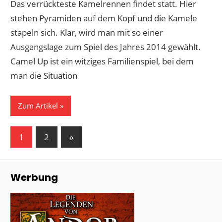
Das verrückteste Kamelrennen findet statt. Hier
stehen Pyramiden auf dem Kopf und die Kamele
stapeln sich. Klar, wird man mit so einer
Ausgangslage zum Spiel des Jahres 2014 gewählt.
Camel Up ist ein witziges Familienspiel, bei dem
man die Situation
Zum Artikel
Seitennummerierung
Nächste
1
2
»
Beiträge
der
Beiträge
Werbung