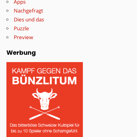
Apps
Nachgefragt
Dies und das
Puzzle
Preview
Werbung