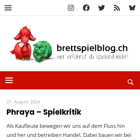
Instagram
Facebook
X
RSS-
Blue
Navigation
Feed
Zum
Inhalt
springen
Hier
brettspielbl
erfährst
du
spielend
21. August 2024
Paddy
mehr!
Phraya – Spielkritik
Als Kaufleute bewegen wir uns auf dem Fluss hin
und her und betreiben Handel. Dabei bauen wir bei