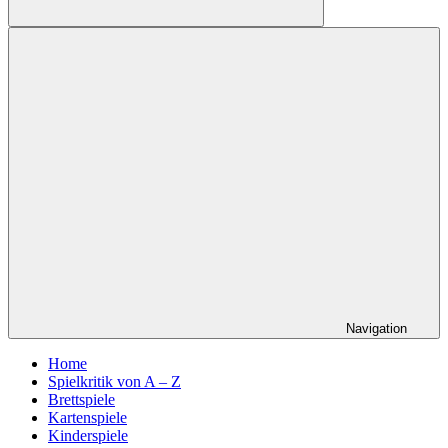
Suchen
Navigation
Home
Spielkritik von A – Z
Brettspiele
Kartenspiele
Kinderspiele