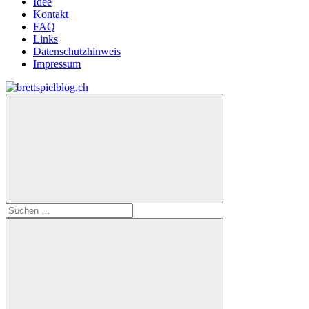
Idee
Kontakt
FAQ
Links
Datenschutzhinweis
Impressum
Zum
Inhalt
brettspielblog.ch
Hier
springen
erfährst
du
spielend
mehr!
Suchen
nach: