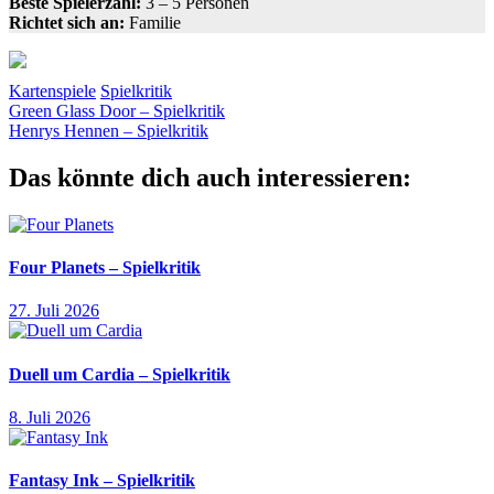
Beste Spielerzahl:
3 – 5 Personen
Richtet sich an:
Familie
Kartenspiele
Spielkritik
Beitragsnavigation
Vorheriger
Crew
Green Glass Door – Spielkritik
Kartenspiel
Kosmos
Mission
Thomas
Beitrag:
Nächster
Sing
Henrys Hennen – Spielkritik
Beitrag:
Das könnte dich auch interessieren:
Four Planets – Spielkritik
27. Juli 2026
Duell um Cardia – Spielkritik
8. Juli 2026
Fantasy Ink – Spielkritik