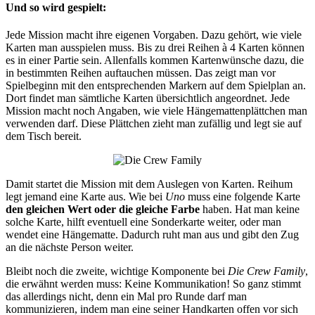
Und so wird gespielt:
Jede Mission macht ihre eigenen Vorgaben. Dazu gehört, wie viele
Karten man ausspielen muss. Bis zu drei Reihen à 4 Karten können
es in einer Partie sein. Allenfalls kommen Kartenwünsche dazu, die
in bestimmten Reihen auftauchen müssen. Das zeigt man vor
Spielbeginn mit den entsprechenden Markern auf dem Spielplan an.
Dort findet man sämtliche Karten übersichtlich angeordnet. Jede
Mission macht noch Angaben, wie viele Hängemattenplättchen man
verwenden darf. Diese Plättchen zieht man zufällig und legt sie auf
dem Tisch bereit.
Damit startet die Mission mit dem Auslegen von Karten. Reihum
legt jemand eine Karte aus. Wie bei
Uno
muss eine folgende Karte
den gleichen Wert oder die gleiche Farbe
haben. Hat man keine
solche Karte, hilft eventuell eine Sonderkarte weiter, oder man
wendet eine Hängematte. Dadurch ruht man aus und gibt den Zug
an die nächste Person weiter.
Bleibt noch die zweite, wichtige Komponente bei
Die Crew Family
,
die erwähnt werden muss: Keine Kommunikation! So ganz stimmt
das allerdings nicht, denn ein Mal pro Runde darf man
kommunizieren, indem man eine seiner Handkarten offen vor sich