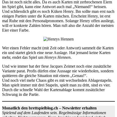
Das ist noch nicht alles. Da es auch Karten mit zerbrochenen Eiern
im Spiel gibt, kann eine Antwort auch mal „Niemand!“ heissen.
Und schliesslich gibt es noch Küken Henry. Ihn sollte man erst nach
einigen Partien unter die Karten mischen. Erscheint Henry, ist erst
mal Ruhe mit den Personalpronomen. Solange Henry offen ausliegt,
will er konkrete Zahlen hören. Man ruft also die Anzahl der meisten
Eier einer Farbe.
Wer einen Fehler macht (mit Zeit oder Antwort) sammelt die Karten
ein und startet gleich eine neue Auslage. Hat jemand keine Karten
mehr, endet das Spiel um
Henrys Hennen
.
Und wie immer hat der fiese Jacques Zeimet noch eine zusätzliche
Variante parat. Profis dürfen eine Aussage nie wiederholen, sondern
quittieren die gleiche Situation mit einem „Genau!“.
Und noch viel mehr Chaos gibt es mit wechselnden Ablagestapeln.
Man spielt immer mit drei Stapeln, spielt man zu dritt, sind es vier.
Durch die schnelle Wahl der Kartenablage kommt zusätzlicher
Schwung in die Partie.
Monatlich den brettspielblog.ch – Newsletter erhalten
Spielend auf dem Laufenden sein. Regelmässige Informationen