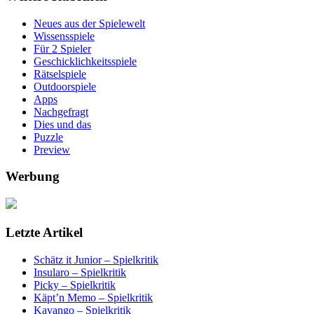
Neues aus der Spielewelt
Wissensspiele
Für 2 Spieler
Geschicklichkeitsspiele
Rätselspiele
Outdoorspiele
Apps
Nachgefragt
Dies und das
Puzzle
Preview
Werbung
Letzte Artikel
Schätz it Junior – Spielkritik
Insularo – Spielkritik
Picky – Spielkritik
Käpt’n Memo – Spielkritik
Kavango – Spielkritik