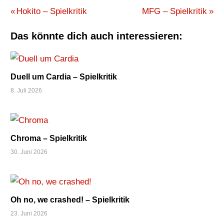
FRECHVERLAG
Beitragsnavigation
Vorheriger
Nächster
Hokito – Spielkritik
MFG – Spielkritik
KARTENSPIEL
Beitrag:
Beitrag:
PUNKTE
Das könnte dich auch interessieren:
TULPE
VERSCHENKEN
Duell um Cardia – Spielkritik
8. Juli 2026
Chroma – Spielkritik
30. Juni 2026
Oh no, we crashed! – Spielkritik
23. Juni 2026