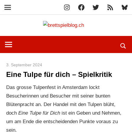
Instagram
Facebook
X
RSS-
Blue
Navigation
Feed
Zum
brettspi
Inhalt
Hier
springen
erfährst
du
spielend
3. September 2024
Paddy
mehr!
Eine Tulpe für dich – Spielkritik
Das grosse Tulpenfest in Amsterdam lockt
Besucherinnen und Besucher mit seiner bunten
Blütenpracht an. Der Handel mit den Tulpen blüht,
doch
Eine Tulpe für Dich
ist ein Geben und Nehmen,
um am Ende die entscheidenden Punkte voraus zu
sein.