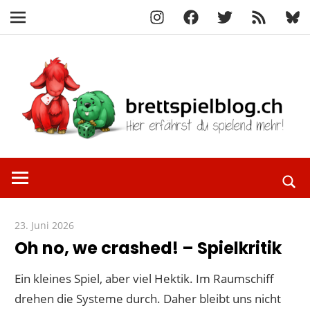
Instagram
Facebook
X
RSS-
Blue
Navigation
Feed
Zum
Inhalt
springen
Hier
brettspielbl
erfährst
du
spielend
23. Juni 2026
Paddy
mehr!
Oh no, we crashed! – Spielkritik
Ein kleines Spiel, aber viel Hektik. Im Raumschiff
drehen die Systeme durch. Daher bleibt uns nicht