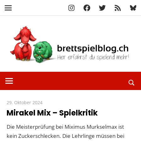
Instagram
Facebook
X
RSS-
Blue
Navigation
Feed
Zum
Inhalt
springen
Hier
brettspielbl
erfährst
du
spielend
29. Oktober 2024
Paddy
mehr!
Mirakel Mix – Spielkritik
Die Meisterprüfung bei Miximus Murkselmax ist
kein Zuckerschlecken. Die Lehrlinge müssen bei