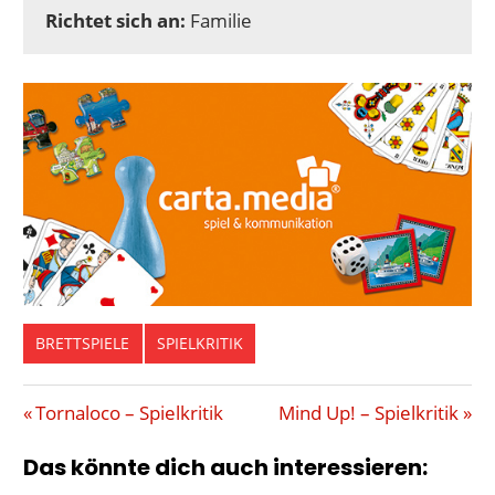
Richtet sich an:
Familie
BRETTSPIELE
SPIELKRITIK
ASMODEE
Beitragsnavigation
Vorheriger
Nächster
Tornaloco – Spielkritik
Mind Up! – Spielkritik
EBENE
Beitrag:
Beitrag:
Das könnte dich auch interessieren:
LEGESPIEL