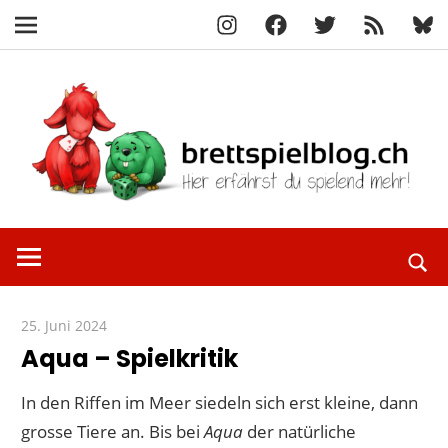
Instagram
Facebook
X
RSS-
Blue
Navigation
Feed
Zum
Inhalt
springen
Hier
brettspielbl
erfährst
du
spielend
25. Juni 2024
Paddy
mehr!
Aqua – Spielkritik
In den Riffen im Meer siedeln sich erst kleine, dann
grosse Tiere an. Bis bei
Aqua
der natürliche